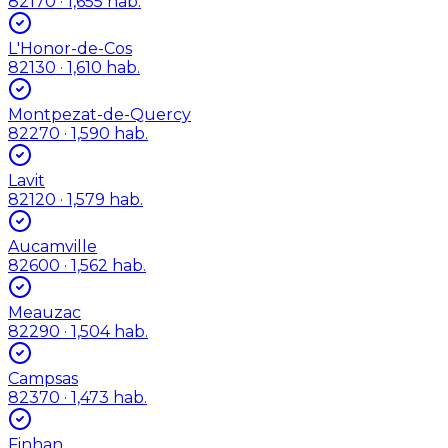
82170
· 1,655 hab.
L'Honor-de-Cos
82130
· 1,610 hab.
Montpezat-de-Quercy
82270
· 1,590 hab.
Lavit
82120
· 1,579 hab.
Aucamville
82600
· 1,562 hab.
Meauzac
82290
· 1,504 hab.
Campsas
82370
· 1,473 hab.
Finhan