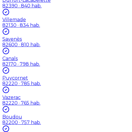
Durfort-Lacapelette
82390
· 840 hab.
Villemade
82130
· 834 hab.
Savenès
82600
· 810 hab.
Canals
82170
· 798 hab.
Puycornet
82220
· 785 hab.
Vazerac
82220
· 765 hab.
Boudou
82200
· 757 hab.