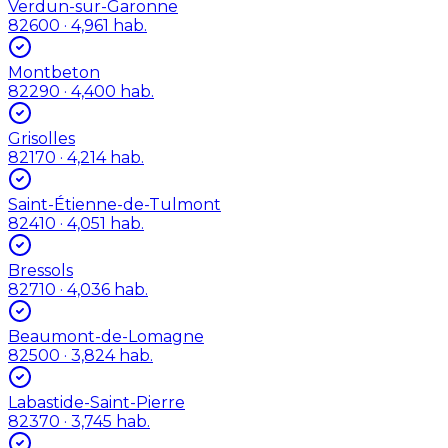
Verdun-sur-Garonne
82600
· 4,961 hab.
Montbeton
82290
· 4,400 hab.
Grisolles
82170
· 4,214 hab.
Saint-Étienne-de-Tulmont
82410
· 4,051 hab.
Bressols
82710
· 4,036 hab.
Beaumont-de-Lomagne
82500
· 3,824 hab.
Labastide-Saint-Pierre
82370
· 3,745 hab.