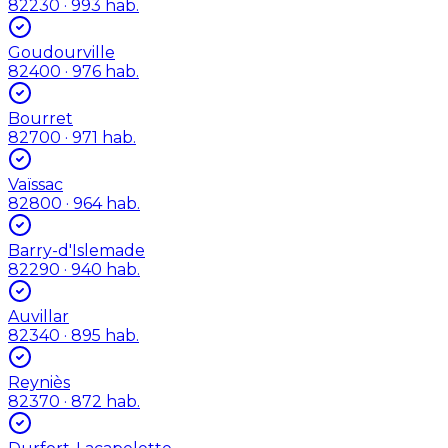
82230
· 993 hab.
Goudourville
82400
· 976 hab.
Bourret
82700
· 971 hab.
Vaïssac
82800
· 964 hab.
Barry-d'Islemade
82290
· 940 hab.
Auvillar
82340
· 895 hab.
Reyniès
82370
· 872 hab.