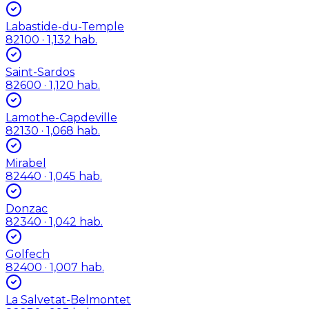
Labastide-du-Temple
82100
· 1,132 hab.
Saint-Sardos
82600
· 1,120 hab.
Lamothe-Capdeville
82130
· 1,068 hab.
Mirabel
82440
· 1,045 hab.
Donzac
82340
· 1,042 hab.
Golfech
82400
· 1,007 hab.
La Salvetat-Belmontet