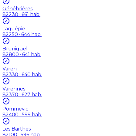
Génébrières
82230
· 661 hab.
Laguépie
82250
· 644 hab.
Bruniquel
82800
· 641 hab.
Varen
82330
· 640 hab.
Varennes
82370
· 627 hab.
Pommevic
82400
· 599 hab.
Les Barthes
82100
· 596 hab.