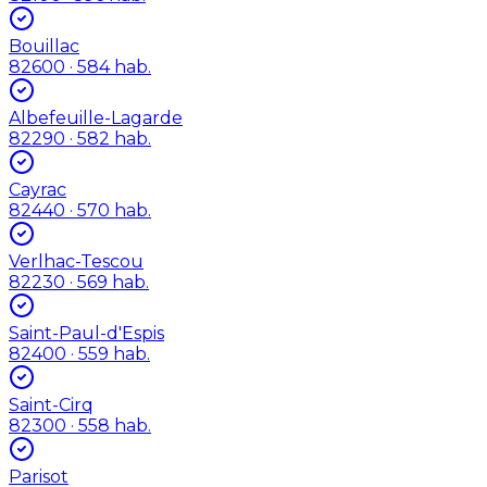
Bouillac
82600
· 584 hab.
Albefeuille-Lagarde
82290
· 582 hab.
Cayrac
82440
· 570 hab.
Verlhac-Tescou
82230
· 569 hab.
Saint-Paul-d'Espis
82400
· 559 hab.
Saint-Cirq
82300
· 558 hab.
Parisot