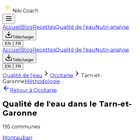
Niki Coach
Accueil
Blog
Recettes
Qualité de l'eau
Nutri-analyse
Télécharger
EN
FR
Accueil
Blog
Recettes
Qualité de l'eau
Nutri-analyse
Télécharger
EN
FR
Qualité de l'eau
Occitanie
Tarn-et-
Garonne
Méthodologie
Retour à
Occitanie
Qualité de l'eau dans le
Tarn-et-
Garonne
195
communes
Montauban