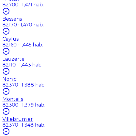
82700
· 1,471 hab.
Bessens
82170
· 1,470 hab.
Caylus
82160
· 1,445 hab.
Lauzerte
82110
· 1,443 hab.
Nohic
82370
· 1,388 hab.
Monteils
82300
· 1,379 hab.
Villebrumier
82370
· 1,348 hab.