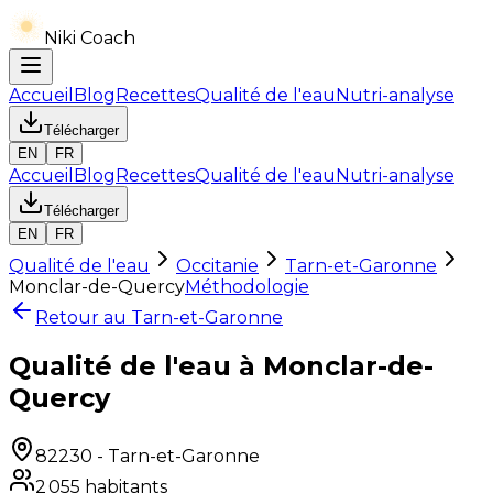
Niki Coach
Accueil
Blog
Recettes
Qualité de l'eau
Nutri-analyse
Télécharger
EN
FR
Accueil
Blog
Recettes
Qualité de l'eau
Nutri-analyse
Télécharger
EN
FR
Qualité de l'eau
Occitanie
Tarn-et-Garonne
Monclar-de-Quercy
Méthodologie
Retour au
Tarn-et-Garonne
Qualité de l'eau à Monclar-de-
Quercy
82230
-
Tarn-et-Garonne
2 055
habitants