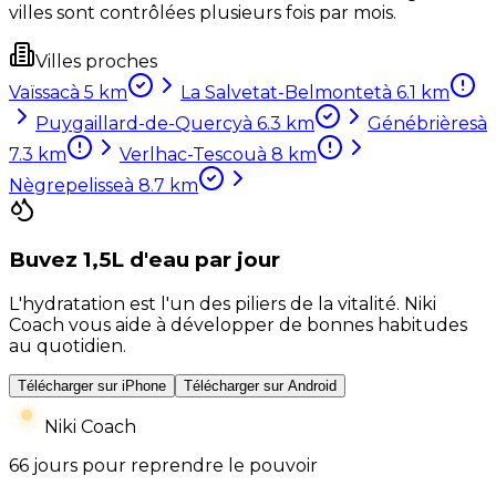
villes sont contrôlées plusieurs fois par mois.
Villes proches
Vaïssac
à
5
km
La Salvetat-Belmontet
à
6.1
km
Puygaillard-de-Quercy
à
6.3
km
Génébrières
à
7.3
km
Verlhac-Tescou
à
8
km
Nègrepelisse
à
8.7
km
Buvez 1,5L d'eau par jour
L'hydratation est l'un des piliers de la vitalité. Niki
Coach vous aide à développer de bonnes habitudes
au quotidien.
Télécharger sur iPhone
Télécharger sur Android
Niki Coach
66 jours pour reprendre le pouvoir