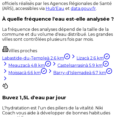
officiels réalisés par les Agences Régionales de Santé
(ARS), accessibles via
Hub'Eau
et
data.gouv.fr
.
À quelle fréquence l'eau est-elle analysée ?
La fréquence des analyses dépend de la taille de la
commune et du volume d'eau distribué. Les grandes
villes sont contrôlées plusieurs fois par mois.
Villes proches
Labastide-du-Temple
à
2.6
km
Lizac
à
2.6
km
Meauzac
à
4.8
km
Castelsarrasin
à
5.9
km
Moissac
à
6.6
km
Barry-d'Islemade
à
6.7
km
Buvez 1,5L d'eau par jour
L'hydratation est l'un des piliers de la vitalité. Niki
Coach vous aide à développer de bonnes habitudes