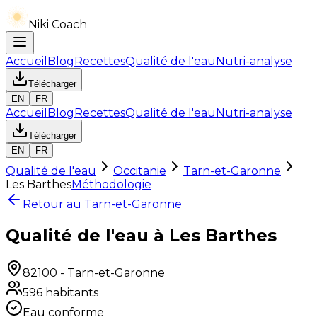
Niki Coach
Accueil
Blog
Recettes
Qualité de l'eau
Nutri-analyse
Télécharger
EN
FR
Accueil
Blog
Recettes
Qualité de l'eau
Nutri-analyse
Télécharger
EN
FR
Qualité de l'eau
Occitanie
Tarn-et-Garonne
Les Barthes
Méthodologie
Retour au
Tarn-et-Garonne
Qualité de l'eau à Les Barthes
82100
-
Tarn-et-Garonne
596
habitants
Eau conforme