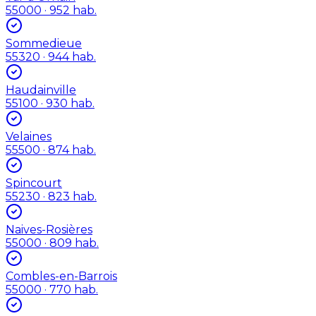
55000
· 952 hab.
Sommedieue
55320
· 944 hab.
Haudainville
55100
· 930 hab.
Velaines
55500
· 874 hab.
Spincourt
55230
· 823 hab.
Naives-Rosières
55000
· 809 hab.
Combles-en-Barrois
55000
· 770 hab.