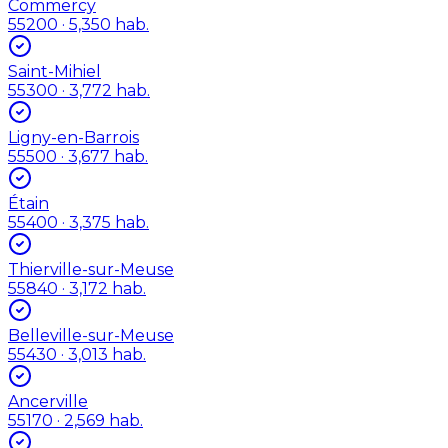
Commercy
55200
· 5,350 hab.
Saint-Mihiel
55300
· 3,772 hab.
Ligny-en-Barrois
55500
· 3,677 hab.
Étain
55400
· 3,375 hab.
Thierville-sur-Meuse
55840
· 3,172 hab.
Belleville-sur-Meuse
55430
· 3,013 hab.
Ancerville
55170
· 2,569 hab.