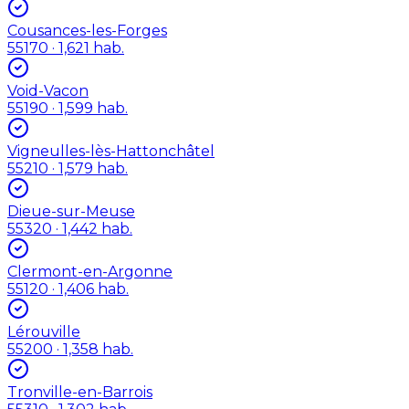
Cousances-les-Forges
55170
· 1,621 hab.
Void-Vacon
55190
· 1,599 hab.
Vigneulles-lès-Hattonchâtel
55210
· 1,579 hab.
Dieue-sur-Meuse
55320
· 1,442 hab.
Clermont-en-Argonne
55120
· 1,406 hab.
Lérouville
55200
· 1,358 hab.
Tronville-en-Barrois