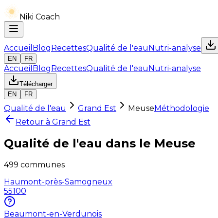
Niki Coach
Accueil
Blog
Recettes
Qualité de l'eau
Nutri-analyse
EN
FR
Accueil
Blog
Recettes
Qualité de l'eau
Nutri-analyse
Télécharger
EN
FR
Qualité de l'eau
Grand Est
Meuse
Méthodologie
Retour à
Grand Est
Qualité de l'eau dans le
Meuse
499
communes
Haumont-près-Samogneux
55100
Beaumont-en-Verdunois