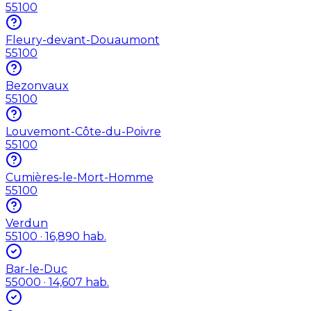
55100
Fleury-devant-Douaumont
55100
Bezonvaux
55100
Louvemont-Côte-du-Poivre
55100
Cumières-le-Mort-Homme
55100
Verdun
55100
· 16,890 hab.
Bar-le-Duc
55000
· 14,607 hab.