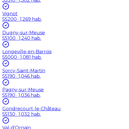
55310
· 1,302 hab.
Vignot
55200
· 1,269 hab.
Dugny-sur-Meuse
55100
· 1,240 hab.
Longeville-en-Barrois
55000
· 1,081 hab.
Sorcy-Saint-Martin
55190
· 1,046 hab.
Pagny-sur-Meuse
55190
· 1,036 hab.
Gondrecourt-le-Château
55130
· 1,032 hab.
Val-d'Ornain