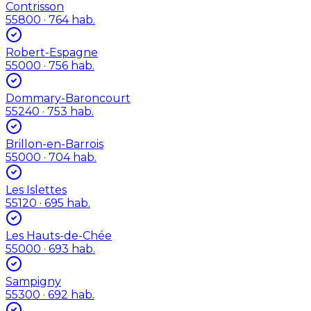
Contrisson
55800
· 764 hab.
Robert-Espagne
55000
· 756 hab.
Dommary-Baroncourt
55240
· 753 hab.
Brillon-en-Barrois
55000
· 704 hab.
Les Islettes
55120
· 695 hab.
Les Hauts-de-Chée
55000
· 693 hab.
Sampigny
55300
· 692 hab.