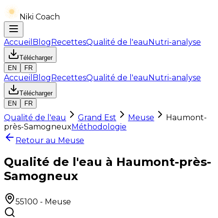
Niki Coach
Accueil
Blog
Recettes
Qualité de l'eau
Nutri-analyse
Télécharger
EN
FR
Accueil
Blog
Recettes
Qualité de l'eau
Nutri-analyse
Télécharger
EN
FR
Qualité de l'eau
Grand Est
Meuse
Haumont-
près-Samogneux
Méthodologie
Retour au
Meuse
Qualité de l'eau à Haumont-près-
Samogneux
55100
-
Meuse