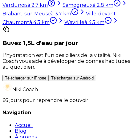
Verdunois
à
2.7
km
Samogneux
à
2.8
km
Brabant-sur-Meuse
à
3.7
km
Ville-devant-
Chaumont
à
4.3
km
Wavrille
à
4.5
km
Buvez 1,5L d'eau par jour
L'hydratation est l'un des piliers de la vitalité. Niki
Coach vous aide à développer de bonnes habitudes
au quotidien.
Télécharger sur iPhone
Télécharger sur Android
Niki Coach
66 jours pour reprendre le pouvoir
Navigation
Accueil
Blog
À propos