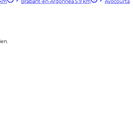
km
Brabant-en-Argonne
à
5.9
km
Avocourt
à
ien.