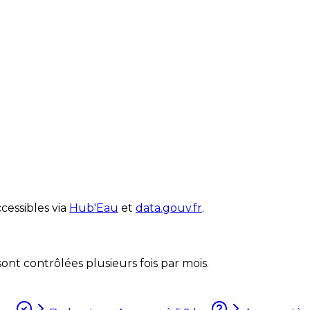
cessibles via
Hub'Eau
et
data.gouv.fr
.
nt contrôlées plusieurs fois par mois.