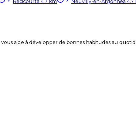
Récicourt
à
4.7
km
Neuvilly-en-Argonne
à
4.7
Coach vous aide à développer de bonnes habitudes au quotid