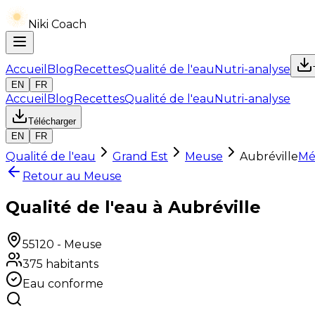
Niki Coach
Accueil
Blog
Recettes
Qualité de l'eau
Nutri-analyse
EN
FR
Accueil
Blog
Recettes
Qualité de l'eau
Nutri-analyse
Télécharger
EN
FR
Qualité de l'eau
Grand Est
Meuse
Aubréville
Mé
Retour au
Meuse
Qualité de l'eau à Aubréville
55120
-
Meuse
375
habitants
Eau conforme