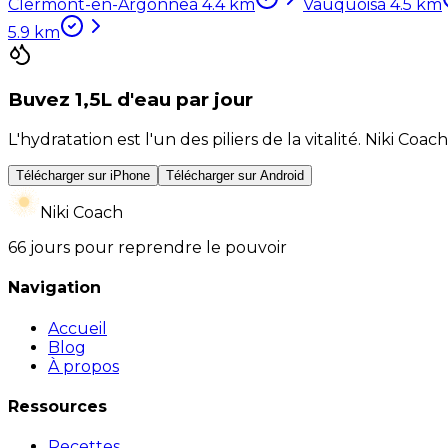
Clermont-en-Argonne
à
4.4
km
Vauquois
à
4.5
km
5.9
km
Buvez 1,5L d'eau par jour
L'hydratation est l'un des piliers de la vitalité. Niki 
Télécharger sur iPhone
Télécharger sur Android
Niki Coach
66 jours pour reprendre le pouvoir
Navigation
Accueil
Blog
À propos
Ressources
Recettes