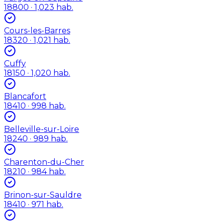
18800
· 1,023 hab.
Cours-les-Barres
18320
· 1,021 hab.
Cuffy
18150
· 1,020 hab.
Blancafort
18410
· 998 hab.
Belleville-sur-Loire
18240
· 989 hab.
Charenton-du-Cher
18210
· 984 hab.
Brinon-sur-Sauldre
18410
· 971 hab.