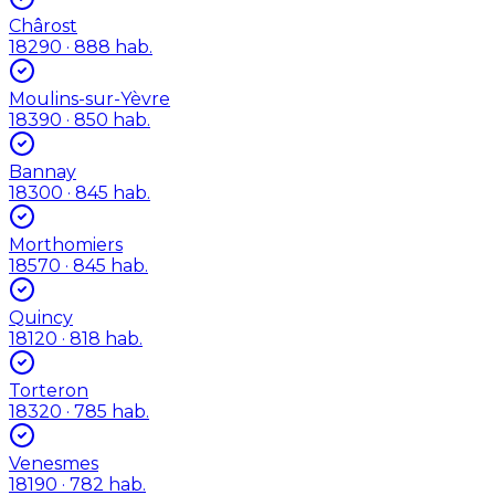
Chârost
18290
· 888 hab.
Moulins-sur-Yèvre
18390
· 850 hab.
Bannay
18300
· 845 hab.
Morthomiers
18570
· 845 hab.
Quincy
18120
· 818 hab.
Torteron
18320
· 785 hab.
Venesmes
18190
· 782 hab.