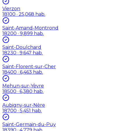
Vierzon
18100
· 25,068 hab.
Saint-Amand-Montrond
18200
· 9,899 hab.
Saint-Doulchard
18230
· 9,647 hab.
Saint-Florent-sur-Cher
18400
· 6,463 hab.
Mehun-sur-Yèvre
18500
· 6,380 hab.
Aubigny-sur-Nère
18700
· 5,451 hab.
Saint-Germain-du-Puy
18390
· 4,779 hab.