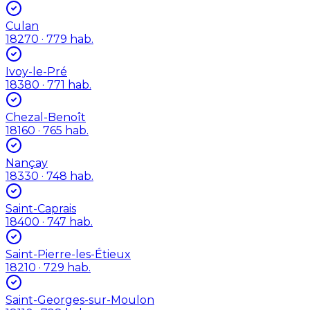
Culan
18270
· 779 hab.
Ivoy-le-Pré
18380
· 771 hab.
Chezal-Benoît
18160
· 765 hab.
Nançay
18330
· 748 hab.
Saint-Caprais
18400
· 747 hab.
Saint-Pierre-les-Étieux
18210
· 729 hab.
Saint-Georges-sur-Moulon