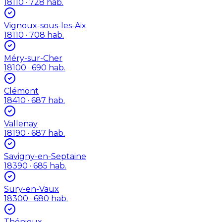
18110
· 728 hab.
Vignoux-sous-les-Aix
18110
· 708 hab.
Méry-sur-Cher
18100
· 690 hab.
Clémont
18410
· 687 hab.
Vallenay
18190
· 687 hab.
Savigny-en-Septaine
18390
· 685 hab.
Sury-en-Vaux
18300
· 680 hab.
Thénioux