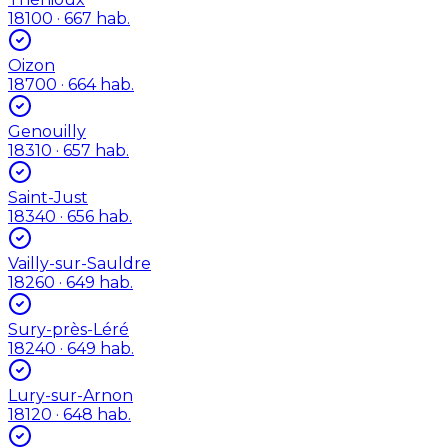
18100
· 667 hab.
Oizon
18700
· 664 hab.
Genouilly
18310
· 657 hab.
Saint-Just
18340
· 656 hab.
Vailly-sur-Sauldre
18260
· 649 hab.
Sury-près-Léré
18240
· 649 hab.
Lury-sur-Arnon
18120
· 648 hab.