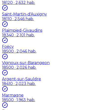
18120
· 2,632 hab.
Saint-Martin-d'Auxigny
18110
· 2,546 hab.
Plaimpied-Givaudins
18340
· 2,101 hab.
Foëcy
18500
· 2,046 hab.
Vignoux-sur-Barangeon
18500
· 2,026 hab.
Argent-sur-Sauldre
18410
· 2,023 hab.
Marmagne
18500
· 1,963 hab.