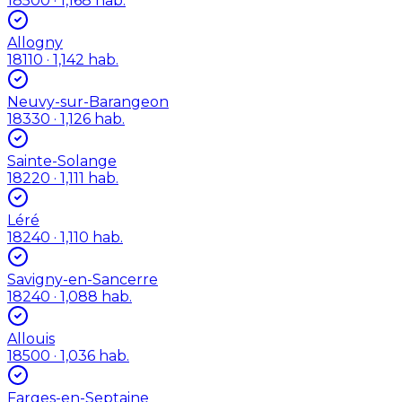
18500
· 1,168 hab.
Allogny
18110
· 1,142 hab.
Neuvy-sur-Barangeon
18330
· 1,126 hab.
Sainte-Solange
18220
· 1,111 hab.
Léré
18240
· 1,110 hab.
Savigny-en-Sancerre
18240
· 1,088 hab.
Allouis
18500
· 1,036 hab.
Farges-en-Septaine