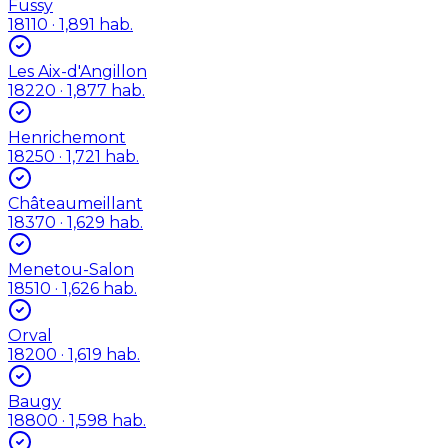
Fussy
18110
· 1,891 hab.
Les Aix-d'Angillon
18220
· 1,877 hab.
Henrichemont
18250
· 1,721 hab.
Châteaumeillant
18370
· 1,629 hab.
Menetou-Salon
18510
· 1,626 hab.
Orval
18200
· 1,619 hab.
Baugy
18800
· 1,598 hab.