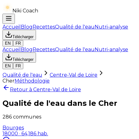
Niki Coach
Accueil
Blog
Recettes
Qualité de l'eau
Nutri-analyse
Télécharger
EN
FR
Accueil
Blog
Recettes
Qualité de l'eau
Nutri-analyse
Télécharger
EN
FR
Qualité de l'eau
Centre-Val de Loire
Cher
Méthodologie
Retour à
Centre-Val de Loire
Qualité de l'eau dans le
Cher
286
communes
Bourges
18000
· 64,186 hab.