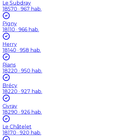
Le Subdray
18570
· 967 hab.
Pigny
18110
· 966 hab.
Herry
18140
· 958 hab.
Rians
18220
· 950 hab.
Brécy
18220
· 927 hab.
Civray
18290
· 926 hab.
Le Châtelet
18170
· 920 hab.