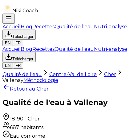
Niki Coach
Accueil
Blog
Recettes
Qualité de l'eau
Nutri-analyse
Télécharger
EN
FR
Accueil
Blog
Recettes
Qualité de l'eau
Nutri-analyse
Télécharger
EN
FR
Qualité de l'eau
Centre-Val de Loire
Cher
Vallenay
Méthodologie
Retour au
Cher
Qualité de l'eau à Vallenay
18190
-
Cher
687
habitants
Eau conforme