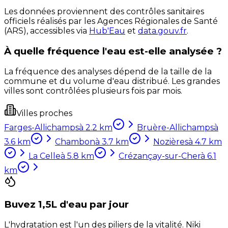
Les données proviennent des contrôles sanitaires
officiels réalisés par les Agences Régionales de Santé
(ARS), accessibles via
Hub'Eau
et
data.gouv.fr
.
À quelle fréquence l'eau est-elle analysée ?
La fréquence des analyses dépend de la taille de la
commune et du volume d'eau distribué. Les grandes
villes sont contrôlées plusieurs fois par mois.
Villes proches
Farges-Allichamps
à
2.2
km
Bruère-Allichamps
à
3.6
km
Chambon
à
3.7
km
Nozières
à
4.7
km
La Celle
à
5.8
km
Crézançay-sur-Cher
à
6.1
km
Buvez 1,5L d'eau par jour
L'hydratation est l'un des piliers de la vitalité. Niki