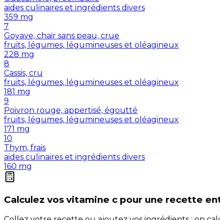
aides culinaires et ingrédients divers
359
mg
7
Goyave, chair sans peau, crue
fruits, légumes, légumineuses et oléagineux
228
mg
8
Cassis, cru
fruits, légumes, légumineuses et oléagineux
181
mg
9
Poivron rouge, appertisé, égoutté
fruits, légumes, légumineuses et oléagineux
171
mg
10
Thym, frais
aides culinaires et ingrédients divers
160
mg
Calculez vos
vitamine c
pour une recette en
Collez votre recette ou ajoutez vos ingrédients : on c