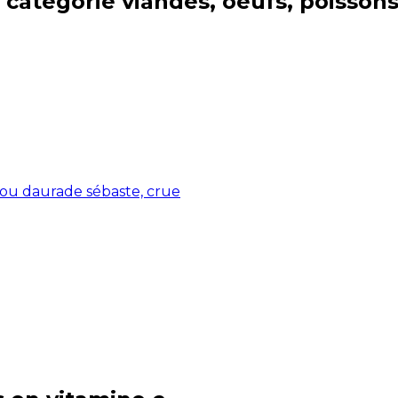
 catégorie
viandes, oeufs, poisson
 ou daurade sébaste, crue