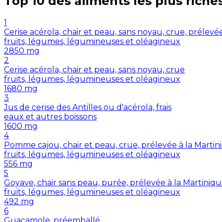
Top 10 des aliments les plus riche
1
Cerise acérola, chair et peau, sans noyau, crue, prélevé
fruits, légumes, légumineuses et oléagineux
2850
mg
2
Cerise acérola, chair et peau, sans noyau, crue
fruits, légumes, légumineuses et oléagineux
1680
mg
3
Jus de cerise des Antilles ou d'acérola, frais
eaux et autres boissons
1600
mg
4
Pomme cajou, chair et peau, crue, prélevée à la Martin
fruits, légumes, légumineuses et oléagineux
556
mg
5
Goyave, chair sans peau, purée, prélevée à la Martiniq
fruits, légumes, légumineuses et oléagineux
492
mg
6
Guacamole, préemballé