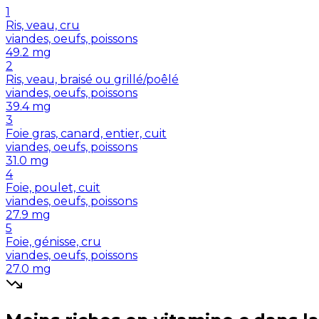
1
Ris, veau, cru
viandes, oeufs, poissons
49.2
mg
2
Ris, veau, braisé ou grillé/poêlé
viandes, oeufs, poissons
39.4
mg
3
Foie gras, canard, entier, cuit
viandes, oeufs, poissons
31.0
mg
4
Foie, poulet, cuit
viandes, oeufs, poissons
27.9
mg
5
Foie, génisse, cru
viandes, oeufs, poissons
27.0
mg