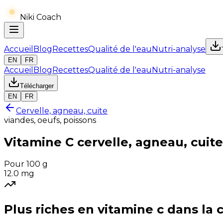
Niki Coach
Accueil
Blog
Recettes
Qualité de l'eau
Nutri-analyse
EN
FR
Accueil
Blog
Recettes
Qualité de l'eau
Nutri-analyse
Télécharger
EN
FR
Cervelle, agneau, cuite
viandes, oeufs, poissons
Vitamine C
cervelle, agneau, cuite
Pour 100 g
12.0
mg
Plus riches en
vitamine c
dans la 