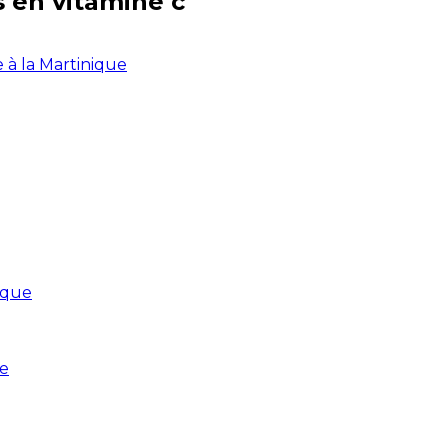
s en
vitamine c
e à la Martinique
ique
ue