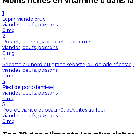
Moins riches en
vitamine c
dans la
1
Lapin, viande crue
viandes, oeufs, poissons
0
mg
2
Poulet, poitrine, viande et peau crues
viandes, oeufs, poissons
0
mg
3
Sébaste du nord ou grand sébaste, ou dorade sébaste,
viandes, oeufs, poissons
0
mg
4
Pied de porc demi-sel
viandes, oeufs, poissons
0
mg
5
Poulet, viande et peau rôties/cuites au four
viandes, oeufs, poissons
0
mg