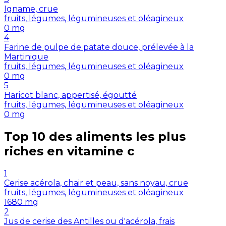
Igname, crue
fruits, légumes, légumineuses et oléagineux
0
mg
4
Farine de pulpe de patate douce, prélevée à la
Martinique
fruits, légumes, légumineuses et oléagineux
0
mg
5
Haricot blanc, appertisé, égoutté
fruits, légumes, légumineuses et oléagineux
0
mg
Top 10 des aliments les plus
riches en
vitamine c
1
Cerise acérola, chair et peau, sans noyau, crue
fruits, légumes, légumineuses et oléagineux
1680
mg
2
Jus de cerise des Antilles ou d'acérola, frais