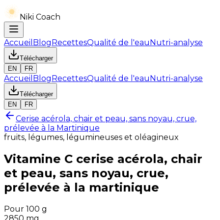
Niki Coach
Accueil
Blog
Recettes
Qualité de l'eau
Nutri-analyse
Télécharger
EN
FR
Accueil
Blog
Recettes
Qualité de l'eau
Nutri-analyse
Télécharger
EN
FR
Cerise acérola, chair et peau, sans noyau, crue,
prélevée à la Martinique
fruits, légumes, légumineuses et oléagineux
Vitamine C
cerise acérola, chair
et peau, sans noyau, crue,
prélevée à la martinique
Pour 100 g
2850
mg