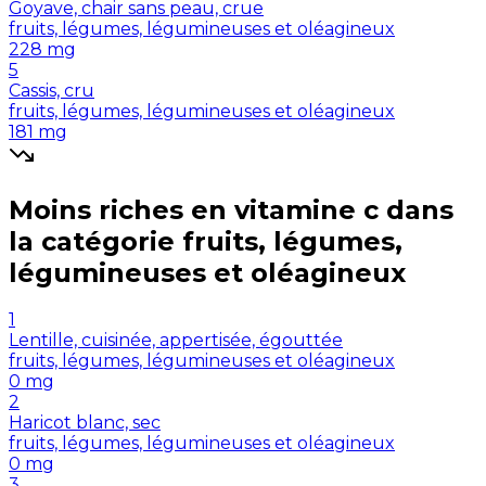
Goyave, chair sans peau, crue
fruits, légumes, légumineuses et oléagineux
228
mg
5
Cassis, cru
fruits, légumes, légumineuses et oléagineux
181
mg
Moins riches en
vitamine c
dans
la catégorie
fruits, légumes,
légumineuses et oléagineux
1
Lentille, cuisinée, appertisée, égouttée
fruits, légumes, légumineuses et oléagineux
0
mg
2
Haricot blanc, sec
fruits, légumes, légumineuses et oléagineux
0
mg
3