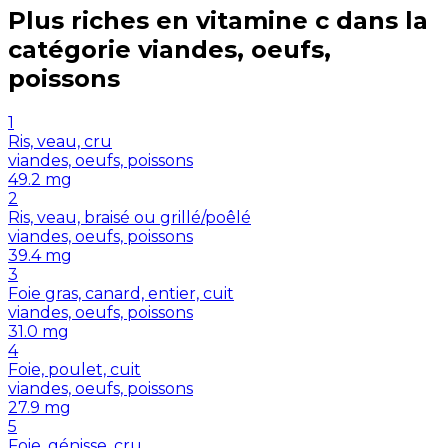
Plus riches en
vitamine c
dans la
catégorie
viandes, oeufs,
poissons
1
Ris, veau, cru
viandes, oeufs, poissons
49.2
mg
2
Ris, veau, braisé ou grillé/poêlé
viandes, oeufs, poissons
39.4
mg
3
Foie gras, canard, entier, cuit
viandes, oeufs, poissons
31.0
mg
4
Foie, poulet, cuit
viandes, oeufs, poissons
27.9
mg
5
Foie, génisse, cru