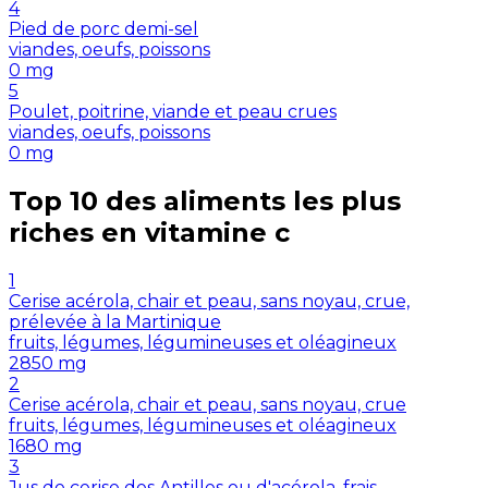
4
Pied de porc demi-sel
viandes, oeufs, poissons
0
mg
5
Poulet, poitrine, viande et peau crues
viandes, oeufs, poissons
0
mg
Top 10 des aliments les plus
riches en
vitamine c
1
Cerise acérola, chair et peau, sans noyau, crue,
prélevée à la Martinique
fruits, légumes, légumineuses et oléagineux
2850
mg
2
Cerise acérola, chair et peau, sans noyau, crue
fruits, légumes, légumineuses et oléagineux
1680
mg
3
Jus de cerise des Antilles ou d'acérola, frais