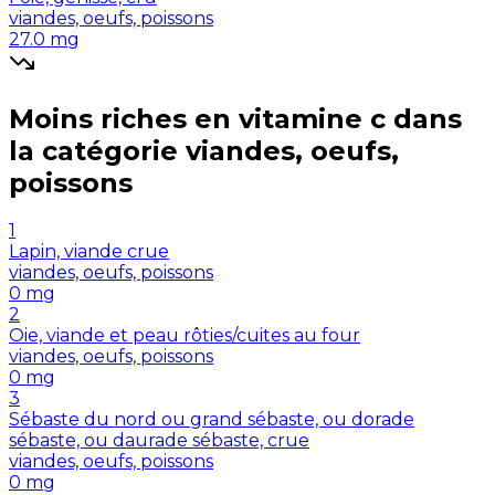
viandes, oeufs, poissons
27.0
mg
Moins riches en
vitamine c
dans
la catégorie
viandes, oeufs,
poissons
1
Lapin, viande crue
viandes, oeufs, poissons
0
mg
2
Oie, viande et peau rôties/cuites au four
viandes, oeufs, poissons
0
mg
3
Sébaste du nord ou grand sébaste, ou dorade
sébaste, ou daurade sébaste, crue
viandes, oeufs, poissons
0
mg