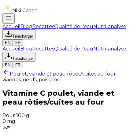
Niki Coach
Accueil
Blog
Recettes
Qualité de l'eau
Nutri-analyse
Télécharger
EN
FR
Accueil
Blog
Recettes
Qualité de l'eau
Nutri-analyse
Télécharger
EN
FR
Poulet, viande et peau rôties/cuites au four
viandes, oeufs, poissons
Vitamine C
poulet, viande et
peau rôties/cuites au four
Pour 100 g
0
mg