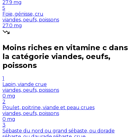
27.9
mg
5
Foie, génisse, cru
viandes, oeufs, poissons
27.0
mg
Moins riches en
vitamine c
dans
la catégorie
viandes, oeufs,
poissons
1
Lapin, viande crue
viandes, oeufs, poissons
0
mg
2
Poulet, poitrine, viande et peau crues
viandes, oeufs, poissons
0
mg
3
Sébaste du nord ou grand sébaste, ou dorade
sébaste, ou daurade sébaste, crue