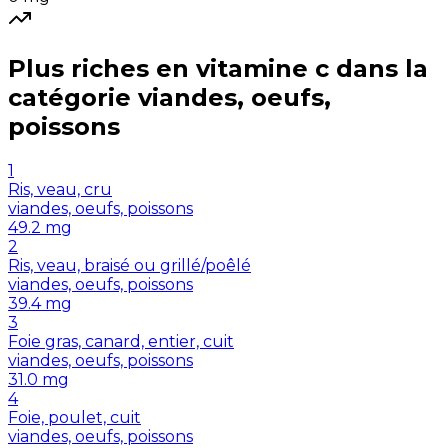
Plus riches en
vitamine c
dans la
catégorie
viandes, oeufs,
poissons
1
Ris, veau, cru
viandes, oeufs, poissons
49.2
mg
2
Ris, veau, braisé ou grillé/poêlé
viandes, oeufs, poissons
39.4
mg
3
Foie gras, canard, entier, cuit
viandes, oeufs, poissons
31.0
mg
4
Foie, poulet, cuit
viandes, oeufs, poissons