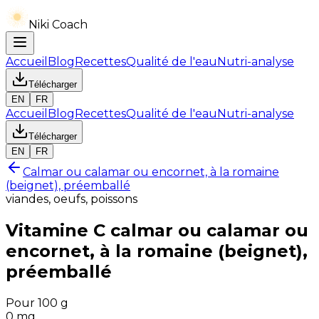
Niki Coach
Accueil
Blog
Recettes
Qualité de l'eau
Nutri-analyse
Télécharger
EN
FR
Accueil
Blog
Recettes
Qualité de l'eau
Nutri-analyse
Télécharger
EN
FR
Calmar ou calamar ou encornet, à la romaine
(beignet), préemballé
viandes, oeufs, poissons
Vitamine C
calmar ou calamar ou
encornet, à la romaine (beignet),
préemballé
Pour 100 g
0
mg