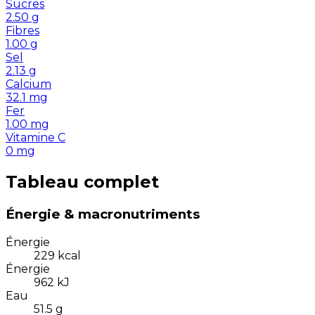
Sucres
2.50
g
Fibres
1.00
g
Sel
2.13
g
Calcium
32.1
mg
Fer
1.00
mg
Vitamine C
0
mg
Tableau complet
Énergie & macronutriments
Énergie
229
kcal
Énergie
962
kJ
Eau
51.5
g