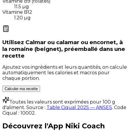
Vitamine B9 (folates)
11.5
µg
Vitamine B12
1.20
µg
Utilisez
Calmar ou calamar ou encornet, à
la romaine (beignet), préemballé
dans une
recette
Ajoutez vos ingrédients et leurs quantités, on calcule
automatiquement les calories et macros pour
chaque portion.
Calculer ma recette
Toutes les valeurs sont exprimées pour 100 g
d'aliment. Source :
Table Ciqual 2025 — ANSES
.
Code
Ciqual :
10002
.
Découvrez l'App Niki Coach