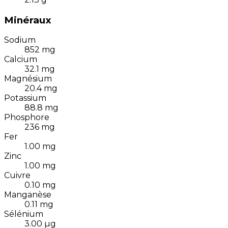
Minéraux
Sodium
852
mg
Calcium
32.1
mg
Magnésium
20.4
mg
Potassium
88.8
mg
Phosphore
236
mg
Fer
1.00
mg
Zinc
1.00
mg
Cuivre
0.10
mg
Manganèse
0.11
mg
Sélénium
3.00
µg