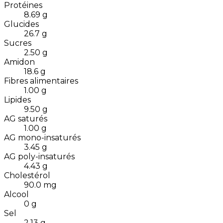
Protéines
8.69
g
Glucides
26.7
g
Sucres
2.50
g
Amidon
18.6
g
Fibres alimentaires
1.00
g
Lipides
9.50
g
AG saturés
1.00
g
AG mono-insaturés
3.45
g
AG poly-insaturés
4.43
g
Cholestérol
90.0
mg
Alcool
0
g
Sel
2.13
g