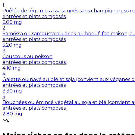
1
Poêlée de légumes assaisonnés sans champignon, surg
entrées et plats composés
6.00
mg
2
Samossa ou samoussa ou brick au boeuf, fait maison, cu
entrées et plats composés
5.20
mg
3
Couscous au poisson
entrées et plats composés
4.10
mg
4
Galette ou pavé au blé et soja (convient aux véganes 
entrées et plats composés
3.30
mg
5
Bouchées ou émincé végétal au soja et blé (convient 
entrées et plats composés
2.80
mg