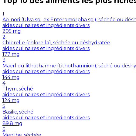
Top 10 des aliments les plus riche
1
Ao-nori (Ulva sp., ex Enteromorpha sp.), séchée ou dés
aides culinaires et ingrédients divers
205
mg
2
Chlorelle (chlorella), séchée ou déshydratée
aides culinaires et ingrédients divers
177
mg
3
Maërl ou lithothamne (Lithothamnion), séché ou désh
aides culinaires et ingrédients divers
144
mg
4
Thym, séché
aides culinaires et ingrédients divers
124
mg
5
Basilic, séché
aides culinaires et ingrédients divers
89.8
mg
6
Menthe, séchée