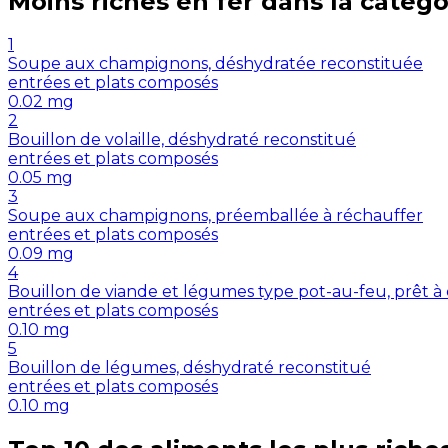
Moins riches en
fer
dans la catégo
1
Soupe aux champignons, déshydratée reconstituée
entrées et plats composés
0.02
mg
2
Bouillon de volaille, déshydraté reconstitué
entrées et plats composés
0.05
mg
3
Soupe aux champignons, préemballée à réchauffer
entrées et plats composés
0.09
mg
4
Bouillon de viande et légumes type pot-au-feu, prêt
entrées et plats composés
0.10
mg
5
Bouillon de légumes, déshydraté reconstitué
entrées et plats composés
0.10
mg