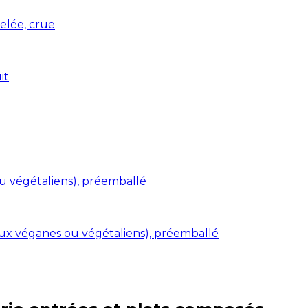
elée, crue
it
ou végétaliens), préemballé
aux véganes ou végétaliens), préemballé