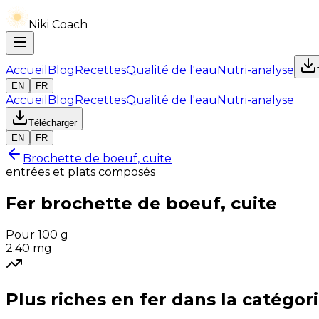
Niki Coach
Accueil
Blog
Recettes
Qualité de l'eau
Nutri-analyse
EN
FR
Accueil
Blog
Recettes
Qualité de l'eau
Nutri-analyse
Télécharger
EN
FR
Brochette de boeuf, cuite
entrées et plats composés
Fer
brochette de boeuf, cuite
Pour 100 g
2.40
mg
Plus riches en
fer
dans la catégor