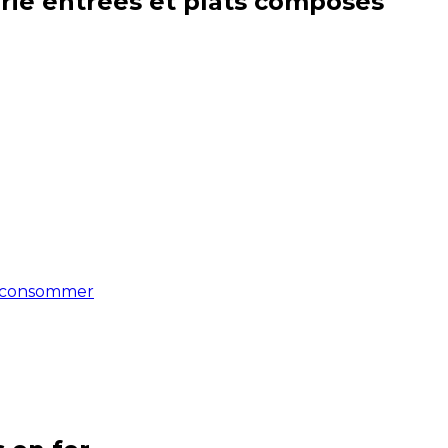
rie
entrées et plats composés
 à consommer