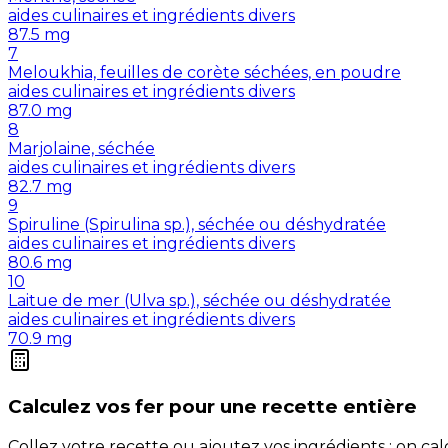
aides culinaires et ingrédients divers
87.5
mg
7
Meloukhia, feuilles de corète séchées, en poudre
aides culinaires et ingrédients divers
87.0
mg
8
Marjolaine, séchée
aides culinaires et ingrédients divers
82.7
mg
9
Spiruline (Spirulina sp.), séchée ou déshydratée
aides culinaires et ingrédients divers
80.6
mg
10
Laitue de mer (Ulva sp.), séchée ou déshydratée
aides culinaires et ingrédients divers
70.9
mg
Calculez vos
fer
pour une recette entière
Collez votre recette ou ajoutez vos ingrédients : on c