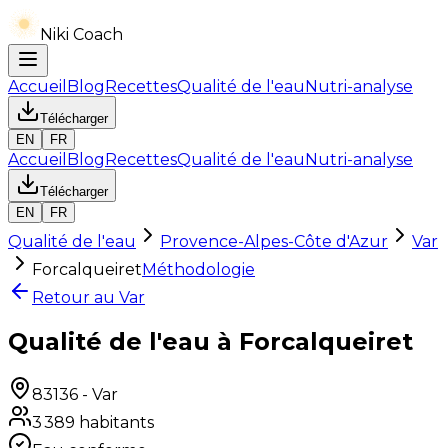
Niki Coach
Accueil
Blog
Recettes
Qualité de l'eau
Nutri-analyse
Télécharger
EN
FR
Accueil
Blog
Recettes
Qualité de l'eau
Nutri-analyse
Télécharger
EN
FR
Qualité de l'eau
Provence-Alpes-Côte d'Azur
Var
Forcalqueiret
Méthodologie
Retour au
Var
Qualité de l'eau à Forcalqueiret
83136
-
Var
3 389
habitants