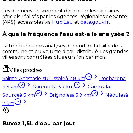
Les données proviennent des contrôles sanitaires
officiels réalisés par les Agences Régionales de Santé
(ARS), accessibles via
Hub'Eau
et
data.gouv.fr
.
À quelle fréquence l'eau est-elle analysée ?
La fréquence des analyses dépend de la taille de la
commune et du volume d'eau distribué. Les grandes
villes sont contrôlées plusieurs fois par mois.
Villes proches
Sainte-Anastasie-sur-Issole
à
2.8
km
Rocbaron
à
3.3
km
Garéoult
à
3.7
km
Camps-la-
Source
à
5
km
Brignoles
à
5.9
km
Néoules
à
7
km
Buvez 1,5L d'eau par jour