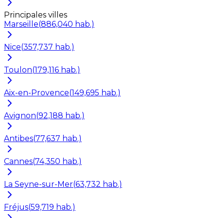
Principales villes
Marseille
(
886,040
hab.)
Nice
(
357,737
hab.)
Toulon
(
179,116
hab.)
Aix-en-Provence
(
149,695
hab.)
Avignon
(
92,188
hab.)
Antibes
(
77,637
hab.)
Cannes
(
74,350
hab.)
La Seyne-sur-Mer
(
63,732
hab.)
Fréjus
(
59,719
hab.)