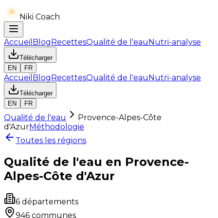
Niki Coach
Accueil
Blog
Recettes
Qualité de l'eau
Nutri-analyse
Télécharger
EN
FR
Accueil
Blog
Recettes
Qualité de l'eau
Nutri-analyse
Télécharger
EN
FR
Qualité de l'eau
Provence-Alpes-Côte
d'Azur
Méthodologie
Toutes les régions
Qualité de l'eau en
Provence-
Alpes-Côte d'Azur
6
départements
946
communes