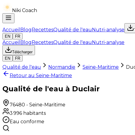
Niki Coach
Accueil
Blog
Recettes
Qualité de l'eau
Nutri-analyse
EN
FR
Accueil
Blog
Recettes
Qualité de l'eau
Nutri-analyse
Télécharger
EN
FR
Qualité de l'eau
Normandie
Seine-Maritime
Duc
Retour au
Seine-Maritime
Qualité de l'eau à Duclair
76480
-
Seine-Maritime
3 996
habitants
Eau conforme