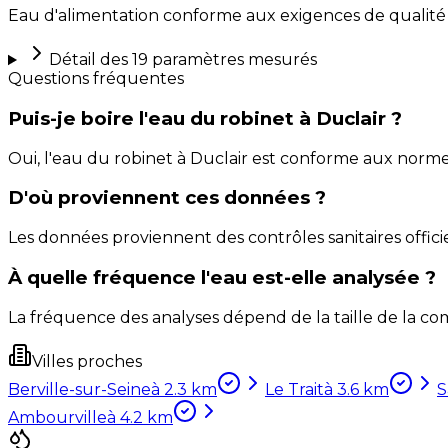
Eau d'alimentation conforme aux exigences de qualité
Détail des
19
paramètres mesurés
Questions fréquentes
Puis-je boire l'eau du robinet à Duclair ?
Oui, l'eau du robinet à Duclair est conforme aux norm
D'où proviennent ces données ?
Les données proviennent des contrôles sanitaires officie
À quelle fréquence l'eau est-elle analysée ?
La fréquence des analyses dépend de la taille de la com
Villes proches
Berville-sur-Seine
à
2.3
km
Le Trait
à
3.6
km
S
Ambourville
à
4.2
km