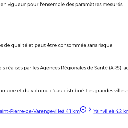
 en vigueur pour l'ensemble des paramètres mesurés.
es de qualité et peut être consommée sans risque.
ls réalisés par les Agences Régionales de Santé (ARS), ac
mune et du volume d'eau distribué. Les grandes villes so
aint-Pierre-de-Varengeville
à
4.1
km
Yainville
à
4.2
k