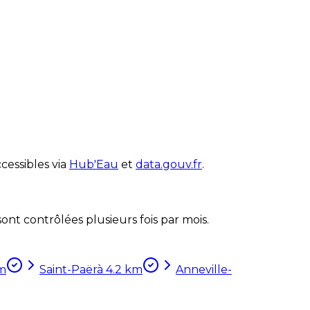
cessibles via
Hub'Eau
et
data.gouv.fr
.
nt contrôlées plusieurs fois par mois.
m
Saint-Paër
à
4.2
km
Anneville-