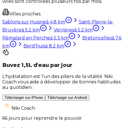
villes sont contrôlées plusieurs fois par mois.
Villes proches
Sablons sur Huisne
à
4.8
km
Saint-Pierre-la-
Bruyère
à
5.2
km
Verrières
à
5.2
km
Rémalard en Perche
à
5.3
km
Bretoncelles
à
7.6
km
Berd'huis
à
8.2
km
Buvez 1,5L d'eau par jour
L'hydratation est l'un des piliers de la vitalité. Niki
Coach vous aide à développer de bonnes habitudes
au quotidien.
Télécharger sur iPhone
Télécharger sur Android
Niki Coach
66 jours pour reprendre le pouvoir