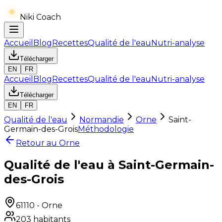
Niki Coach
Accueil
Blog
Recettes
Qualité de l'eau
Nutri-analyse
Télécharger
EN
FR
Accueil
Blog
Recettes
Qualité de l'eau
Nutri-analyse
Télécharger
EN
FR
Qualité de l'eau
Normandie
Orne
Saint-
Germain-des-Grois
Méthodologie
Retour au
Orne
Qualité de l'eau à Saint-Germain-
des-Grois
61110
-
Orne
203
habitants