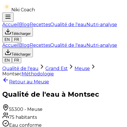
Niki Coach
Accueil
Blog
Recettes
Qualité de l'eau
Nutri-analyse
Télécharger
EN
FR
Accueil
Blog
Recettes
Qualité de l'eau
Nutri-analyse
Télécharger
EN
FR
Qualité de l'eau
Grand Est
Meuse
Montsec
Méthodologie
Retour au
Meuse
Qualité de l'eau à Montsec
55300
-
Meuse
75
habitants
Eau conforme