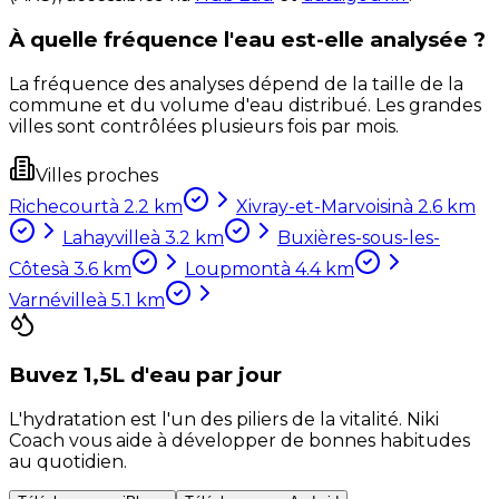
À quelle fréquence l'eau est-elle analysée ?
La fréquence des analyses dépend de la taille de la
commune et du volume d'eau distribué. Les grandes
villes sont contrôlées plusieurs fois par mois.
Villes proches
Richecourt
à
2.2
km
Xivray-et-Marvoisin
à
2.6
km
Lahayville
à
3.2
km
Buxières-sous-les-
Côtes
à
3.6
km
Loupmont
à
4.4
km
Varnéville
à
5.1
km
Buvez 1,5L d'eau par jour
L'hydratation est l'un des piliers de la vitalité. Niki
Coach vous aide à développer de bonnes habitudes
au quotidien.