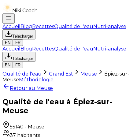
Niki Coach
Accueil
Blog
Recettes
Qualité de l'eau
Nutri-analyse
Télécharger
EN
FR
Accueil
Blog
Recettes
Qualité de l'eau
Nutri-analyse
Télécharger
EN
FR
Qualité de l'eau
Grand Est
Meuse
Épiez-sur-
Meuse
Méthodologie
Retour au
Meuse
Qualité de l'eau à Épiez-sur-
Meuse
55140
-
Meuse
37
habitants