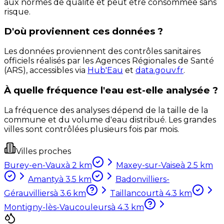
aux normes de qualité et peut être consommée sans
risque.
D'où proviennent ces données ?
Les données proviennent des contrôles sanitaires
officiels réalisés par les Agences Régionales de Santé
(ARS), accessibles via
Hub'Eau
et
data.gouv.fr
.
À quelle fréquence l'eau est-elle analysée ?
La fréquence des analyses dépend de la taille de la
commune et du volume d'eau distribué. Les grandes
villes sont contrôlées plusieurs fois par mois.
Villes proches
Burey-en-Vaux
à
2
km
Maxey-sur-Vaise
à
2.5
km
Amanty
à
3.5
km
Badonvilliers-
Gérauvilliers
à
3.6
km
Taillancourt
à
4.3
km
Montigny-lès-Vaucouleurs
à
4.3
km