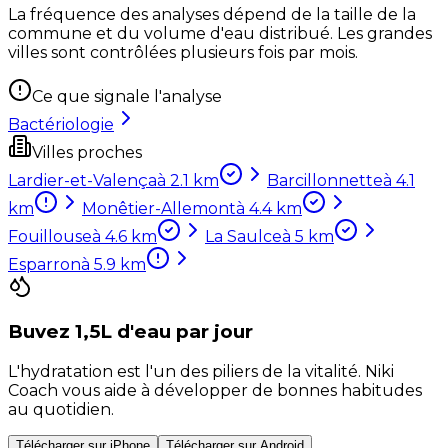
La fréquence des analyses dépend de la taille de la
commune et du volume d'eau distribué. Les grandes
villes sont contrôlées plusieurs fois par mois.
Ce que signale l'analyse
Bactériologie
Villes proches
Lardier-et-Valença
à
2.1
km
Barcillonnette
à
4.1
km
Monêtier-Allemont
à
4.4
km
Fouillouse
à
4.6
km
La Saulce
à
5
km
Esparron
à
5.9
km
Buvez 1,5L d'eau par jour
L'hydratation est l'un des piliers de la vitalité. Niki
Coach vous aide à développer de bonnes habitudes
au quotidien.
Télécharger sur iPhone
Télécharger sur Android