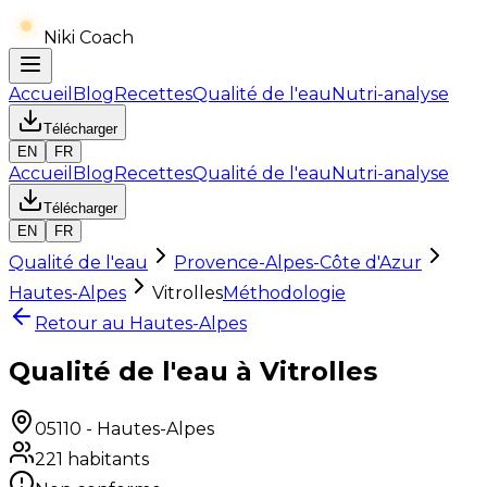
Niki Coach
Accueil
Blog
Recettes
Qualité de l'eau
Nutri-analyse
Télécharger
EN
FR
Accueil
Blog
Recettes
Qualité de l'eau
Nutri-analyse
Télécharger
EN
FR
Qualité de l'eau
Provence-Alpes-Côte d'Azur
Hautes-Alpes
Vitrolles
Méthodologie
Retour au
Hautes-Alpes
Qualité de l'eau à Vitrolles
05110
-
Hautes-Alpes
221
habitants