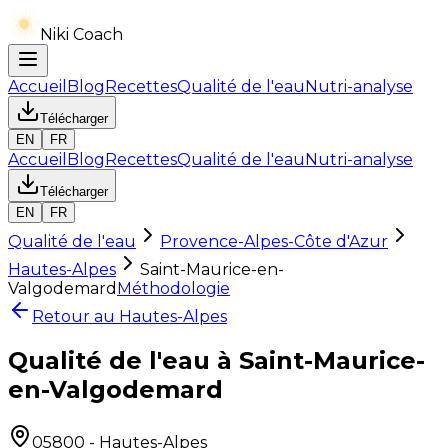
Niki Coach
Accueil
Blog
Recettes
Qualité de l'eau
Nutri-analyse
Télécharger
EN
FR
Accueil
Blog
Recettes
Qualité de l'eau
Nutri-analyse
Télécharger
EN
FR
Qualité de l'eau
Provence-Alpes-Côte d'Azur
Hautes-Alpes
Saint-Maurice-en-
Valgodemard
Méthodologie
Retour au
Hautes-Alpes
Qualité de l'eau à Saint-Maurice-
en-Valgodemard
05800
-
Hautes-Alpes