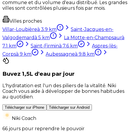
commune et du volume d'eau distribué. Les grandes
villes sont contrôlées plusieurs fois par mois.
Villes proches
Villar-Loubière
à
3.9
km
Saint-Jacques-en-
Valgodemard
à
5
km
La Motte-en-Champsaur
à
7.1
km
Saint-Firmin
à
7.6
km
Aspres-lès-
Corps
à
9
km
Aubessagne
à
9.8
km
Buvez 1,5L d'eau par jour
L'hydratation est l'un des piliers de la vitalité. Niki
Coach vous aide à développer de bonnes habitudes
au quotidien.
Télécharger sur iPhone
Télécharger sur Android
Niki Coach
66 jours pour reprendre le pouvoir