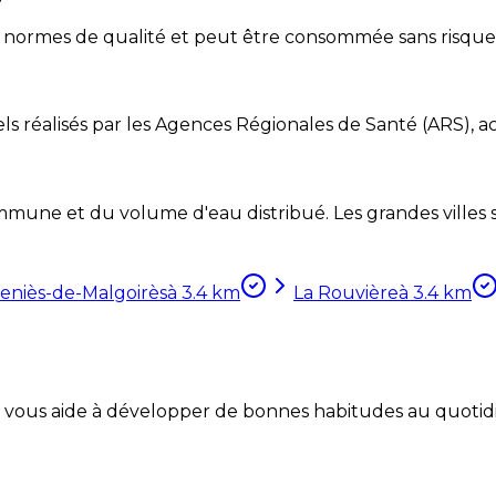
x normes de qualité et peut être consommée sans risque
ls réalisés par les Agences Régionales de Santé (ARS), ac
mune et du volume d'eau distribué. Les grandes villes so
eniès-de-Malgoirès
à
3.4
km
La Rouvière
à
3.4
km
Coach vous aide à développer de bonnes habitudes au quotid