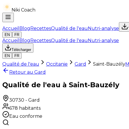
Niki Coach
Accueil
Blog
Recettes
Qualité de l'eau
Nutri-analyse
EN
FR
Accueil
Blog
Recettes
Qualité de l'eau
Nutri-analyse
Télécharger
EN
FR
Qualité de l'eau
Occitanie
Gard
Saint-Bauzély
M
Retour au
Gard
Qualité de l'eau à Saint-Bauzély
30730
-
Gard
678
habitants
Eau conforme