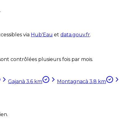
.
cessibles via
Hub'Eau
et
data.gouv.fr
.
nt contrôlées plusieurs fois par mois.
Gajan
à
3.6
km
Montagnac
à
3.8
km
ien.