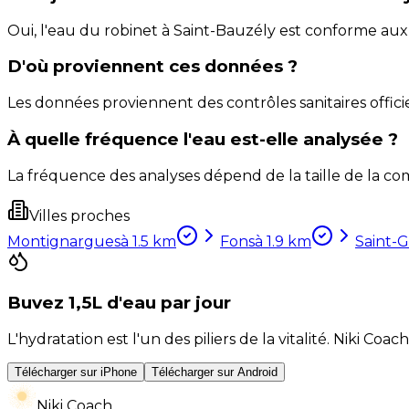
Oui, l'eau du robinet à Saint-Bauzély est conforme au
D'où proviennent ces données ?
Les données proviennent des contrôles sanitaires officie
À quelle fréquence l'eau est-elle analysée ?
La fréquence des analyses dépend de la taille de la com
Villes proches
Montignargues
à
1.5
km
Fons
à
1.9
km
Saint-G
Buvez 1,5L d'eau par jour
L'hydratation est l'un des piliers de la vitalité. Niki 
Télécharger sur iPhone
Télécharger sur Android
Niki Coach