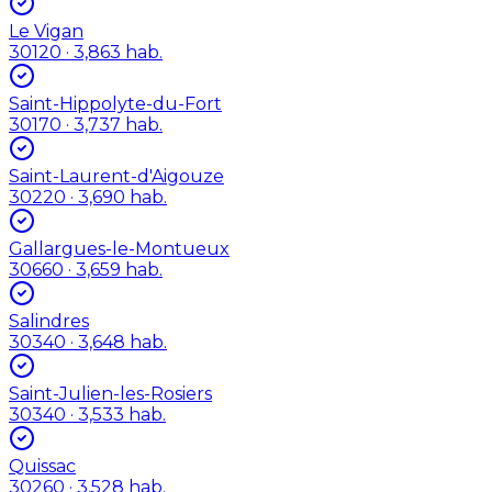
Le Vigan
30120
· 3,863 hab.
Saint-Hippolyte-du-Fort
30170
· 3,737 hab.
Saint-Laurent-d'Aigouze
30220
· 3,690 hab.
Gallargues-le-Montueux
30660
· 3,659 hab.
Salindres
30340
· 3,648 hab.
Saint-Julien-les-Rosiers
30340
· 3,533 hab.
Quissac
30260
· 3,528 hab.