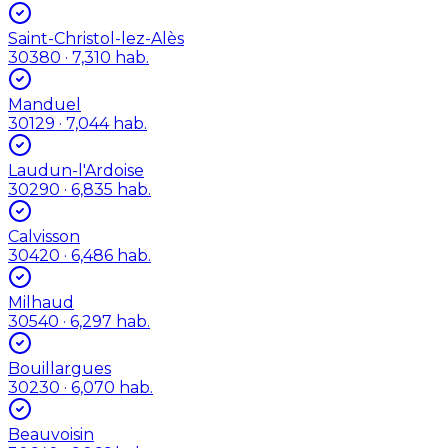
Saint-Christol-lez-Alès
30380
· 7,310 hab.
Manduel
30129
· 7,044 hab.
Laudun-l'Ardoise
30290
· 6,835 hab.
Calvisson
30420
· 6,486 hab.
Milhaud
30540
· 6,297 hab.
Bouillargues
30230
· 6,070 hab.
Beauvoisin