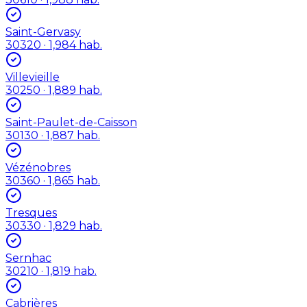
Saint-Gervasy
30320
· 1,984 hab.
Villevieille
30250
· 1,889 hab.
Saint-Paulet-de-Caisson
30130
· 1,887 hab.
Vézénobres
30360
· 1,865 hab.
Tresques
30330
· 1,829 hab.
Sernhac
30210
· 1,819 hab.
Cabrières