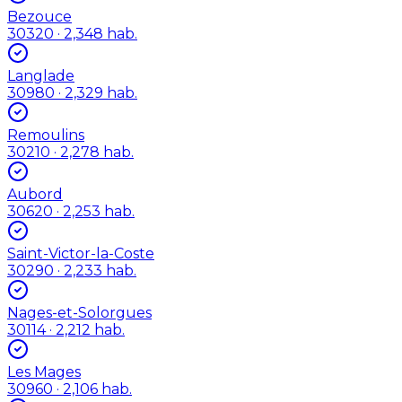
Bezouce
30320
· 2,348 hab.
Langlade
30980
· 2,329 hab.
Remoulins
30210
· 2,278 hab.
Aubord
30620
· 2,253 hab.
Saint-Victor-la-Coste
30290
· 2,233 hab.
Nages-et-Solorgues
30114
· 2,212 hab.
Les Mages
30960
· 2,106 hab.