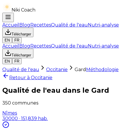
Niki Coach
Accueil
Blog
Recettes
Qualité de l'eau
Nutri-analyse
Télécharger
EN
FR
Accueil
Blog
Recettes
Qualité de l'eau
Nutri-analyse
Télécharger
EN
FR
Qualité de l'eau
Occitanie
Gard
Méthodologie
Retour à
Occitanie
Qualité de l'eau dans le
Gard
350
communes
Nîmes
30000
· 151,839 hab.