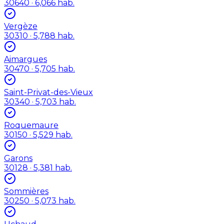
30640
· 6,066 hab.
Vergèze
30310
· 5,788 hab.
Aimargues
30470
· 5,705 hab.
Saint-Privat-des-Vieux
30340
· 5,703 hab.
Roquemaure
30150
· 5,529 hab.
Garons
30128
· 5,381 hab.
Sommières
30250
· 5,073 hab.