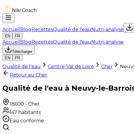
Niki Coach
Accueil
Blog
Recettes
Qualité de l'eau
Nutri-analyse
EN
FR
Accueil
Blog
Recettes
Qualité de l'eau
Nutri-analyse
Télécharger
EN
FR
Qualité de l'eau
Centre-Val de Loire
Cher
Neuvy
Retour au
Cher
Qualité de l'eau à Neuvy-le-Barroi
18600
-
Cher
147
habitants
Eau conforme