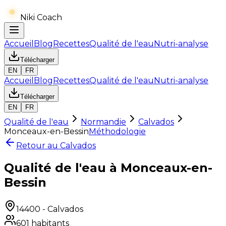
Niki Coach
Accueil
Blog
Recettes
Qualité de l'eau
Nutri-analyse
Télécharger
EN
FR
Accueil
Blog
Recettes
Qualité de l'eau
Nutri-analyse
Télécharger
EN
FR
Qualité de l'eau
Normandie
Calvados
Monceaux-en-Bessin
Méthodologie
Retour au
Calvados
Qualité de l'eau à Monceaux-en-
Bessin
14400
-
Calvados
601
habitants