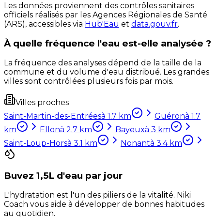
Les données proviennent des contrôles sanitaires
officiels réalisés par les Agences Régionales de Santé
(ARS), accessibles via
Hub'Eau
et
data.gouv.fr
.
À quelle fréquence l'eau est-elle analysée ?
La fréquence des analyses dépend de la taille de la
commune et du volume d'eau distribué. Les grandes
villes sont contrôlées plusieurs fois par mois.
Villes proches
Saint-Martin-des-Entrées
à
1.7
km
Guéron
à
1.7
km
Ellon
à
2.7
km
Bayeux
à
3
km
Saint-Loup-Hors
à
3.1
km
Nonant
à
3.4
km
Buvez 1,5L d'eau par jour
L'hydratation est l'un des piliers de la vitalité. Niki
Coach vous aide à développer de bonnes habitudes
au quotidien.