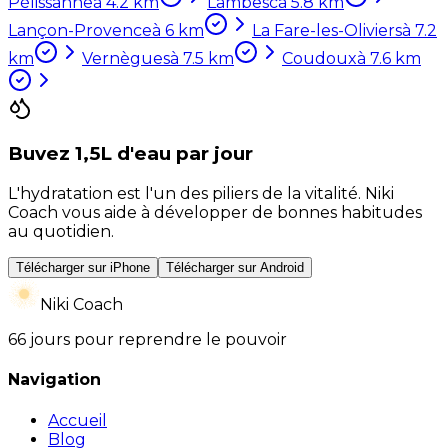
Pélissanne
à
4.2
km
Lambesc
à
5.8
km
Lançon-Provence
à
6
km
La Fare-les-Oliviers
à
7.2
km
Vernègues
à
7.5
km
Coudoux
à
7.6
km
Buvez 1,5L d'eau par jour
L'hydratation est l'un des piliers de la vitalité. Niki
Coach vous aide à développer de bonnes habitudes
au quotidien.
Télécharger sur iPhone
Télécharger sur Android
Niki Coach
66 jours pour reprendre le pouvoir
Navigation
Accueil
Blog