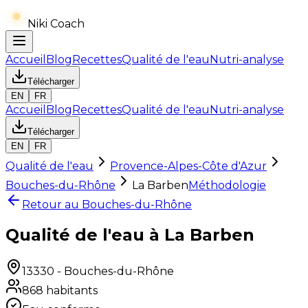
Niki Coach
Accueil
Blog
Recettes
Qualité de l'eau
Nutri-analyse
Télécharger
EN
FR
Accueil
Blog
Recettes
Qualité de l'eau
Nutri-analyse
Télécharger
EN
FR
Qualité de l'eau
Provence-Alpes-Côte d'Azur
Bouches-du-Rhône
La Barben
Méthodologie
Retour au
Bouches-du-Rhône
Qualité de l'eau à La Barben
13330
-
Bouches-du-Rhône
868
habitants