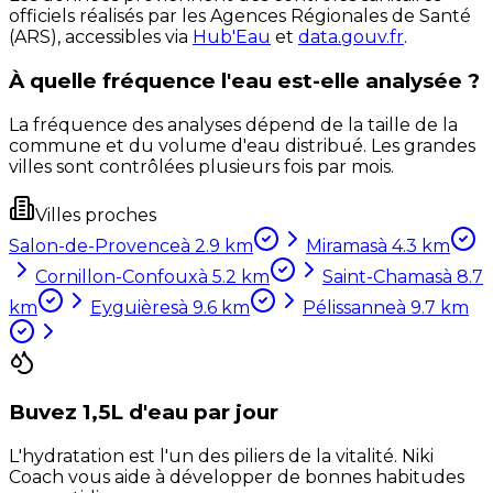
officiels réalisés par les Agences Régionales de Santé
(ARS), accessibles via
Hub'Eau
et
data.gouv.fr
.
À quelle fréquence l'eau est-elle analysée ?
La fréquence des analyses dépend de la taille de la
commune et du volume d'eau distribué. Les grandes
villes sont contrôlées plusieurs fois par mois.
Villes proches
Salon-de-Provence
à
2.9
km
Miramas
à
4.3
km
Cornillon-Confoux
à
5.2
km
Saint-Chamas
à
8.7
km
Eyguières
à
9.6
km
Pélissanne
à
9.7
km
Buvez 1,5L d'eau par jour
L'hydratation est l'un des piliers de la vitalité. Niki
Coach vous aide à développer de bonnes habitudes