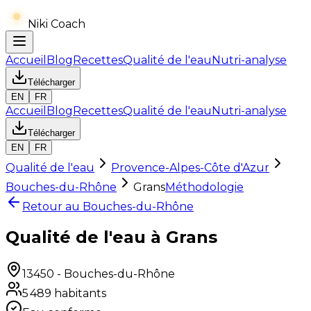
Niki Coach
Accueil
Blog
Recettes
Qualité de l'eau
Nutri-analyse
Télécharger
EN
FR
Accueil
Blog
Recettes
Qualité de l'eau
Nutri-analyse
Télécharger
EN
FR
Qualité de l'eau
Provence-Alpes-Côte d'Azur
Bouches-du-Rhône
Grans
Méthodologie
Retour au
Bouches-du-Rhône
Qualité de l'eau à Grans
13450
-
Bouches-du-Rhône
5 489
habitants