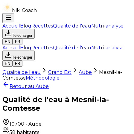
Niki Coach
Accueil
Blog
Recettes
Qualité de l'eau
Nutri-analyse
Télécharger
EN
FR
Accueil
Blog
Recettes
Qualité de l'eau
Nutri-analyse
Télécharger
EN
FR
Qualité de l'eau
Grand Est
Aube
Mesnil-la-
Comtesse
Méthodologie
Retour au
Aube
Qualité de l'eau à Mesnil-la-
Comtesse
10700
-
Aube
58
habitants