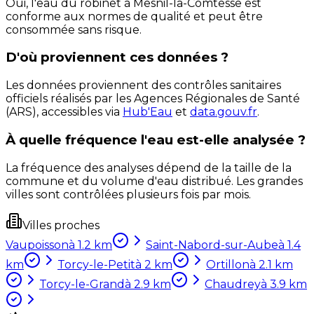
Oui, l'eau du robinet à Mesnil-la-Comtesse est
conforme aux normes de qualité et peut être
consommée sans risque.
D'où proviennent ces données ?
Les données proviennent des contrôles sanitaires
officiels réalisés par les Agences Régionales de Santé
(ARS), accessibles via
Hub'Eau
et
data.gouv.fr
.
À quelle fréquence l'eau est-elle analysée ?
La fréquence des analyses dépend de la taille de la
commune et du volume d'eau distribué. Les grandes
villes sont contrôlées plusieurs fois par mois.
Villes proches
Vaupoisson
à
1.2
km
Saint-Nabord-sur-Aube
à
1.4
km
Torcy-le-Petit
à
2
km
Ortillon
à
2.1
km
Torcy-le-Grand
à
2.9
km
Chaudrey
à
3.9
km