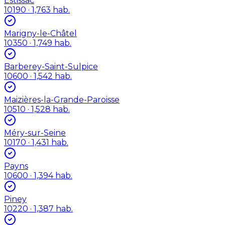
Estissac
10190
· 1,763 hab.
Marigny-le-Châtel
10350
· 1,749 hab.
Barberey-Saint-Sulpice
10600
· 1,542 hab.
Maizières-la-Grande-Paroisse
10510
· 1,528 hab.
Méry-sur-Seine
10170
· 1,431 hab.
Payns
10600
· 1,394 hab.
Piney
10220
· 1,387 hab.