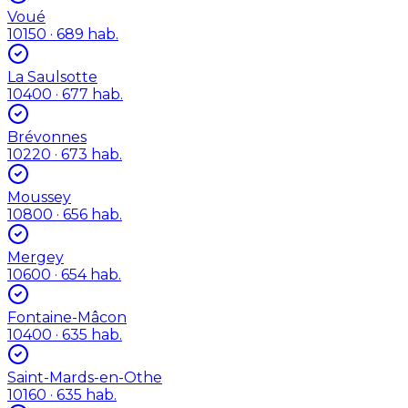
Voué
10150
· 689 hab.
La Saulsotte
10400
· 677 hab.
Brévonnes
10220
· 673 hab.
Moussey
10800
· 656 hab.
Mergey
10600
· 654 hab.
Fontaine-Mâcon
10400
· 635 hab.
Saint-Mards-en-Othe
10160
· 635 hab.