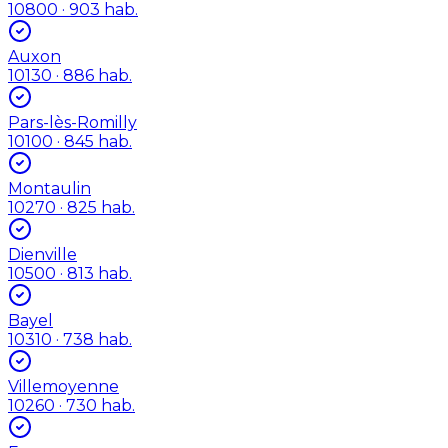
10800
· 903 hab.
Auxon
10130
· 886 hab.
Pars-lès-Romilly
10100
· 845 hab.
Montaulin
10270
· 825 hab.
Dienville
10500
· 813 hab.
Bayel
10310
· 738 hab.
Villemoyenne
10260
· 730 hab.