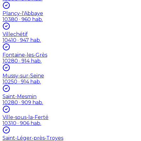
Plancy-l'Abbaye
10380
· 960 hab.
Villechétif
10410
· 947 hab.
Fontaine-les-Grès
10280
· 914 hab.
Mussy-sur-Seine
10250
· 914 hab.
Saint-Mesmin
10280
· 909 hab.
Ville-sous-la-Ferté
10310
· 906 hab.
Saint-Léger-près-Troyes