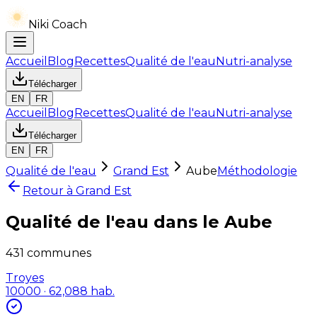
Niki Coach
Accueil
Blog
Recettes
Qualité de l'eau
Nutri-analyse
Télécharger
EN
FR
Accueil
Blog
Recettes
Qualité de l'eau
Nutri-analyse
Télécharger
EN
FR
Qualité de l'eau
Grand Est
Aube
Méthodologie
Retour à
Grand Est
Qualité de l'eau dans le
Aube
431
communes
Troyes
10000
· 62,088 hab.