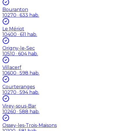
Bouranton
10270
· 633 hab.
Le Mériot
10400
· 611 hab.
Origny-le-Sec
10510
· 604 hab.
Villacerf
10600
· 598 hab.
Courteranges
10270
· 594 hab.
Virey-sous-Bar
10260
· 588 hab.
Ossey-les-Trois-Maisons
10100
· 581 hab.