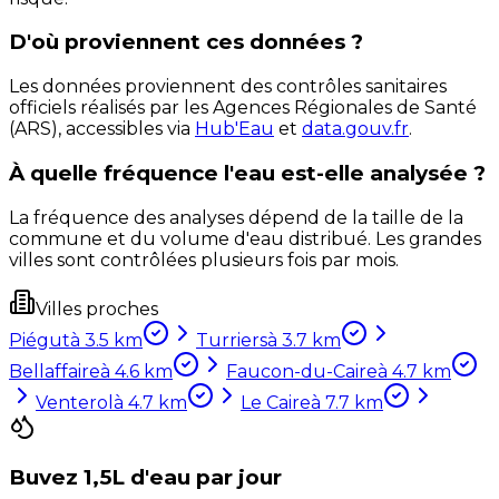
D'où proviennent ces données ?
Les données proviennent des contrôles sanitaires
officiels réalisés par les Agences Régionales de Santé
(ARS), accessibles via
Hub'Eau
et
data.gouv.fr
.
À quelle fréquence l'eau est-elle analysée ?
La fréquence des analyses dépend de la taille de la
commune et du volume d'eau distribué. Les grandes
villes sont contrôlées plusieurs fois par mois.
Villes proches
Piégut
à
3.5
km
Turriers
à
3.7
km
Bellaffaire
à
4.6
km
Faucon-du-Caire
à
4.7
km
Venterol
à
4.7
km
Le Caire
à
7.7
km
Buvez 1,5L d'eau par jour