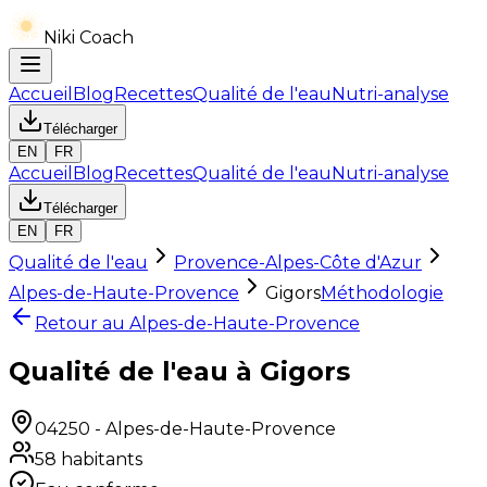
Niki Coach
Accueil
Blog
Recettes
Qualité de l'eau
Nutri-analyse
Télécharger
EN
FR
Accueil
Blog
Recettes
Qualité de l'eau
Nutri-analyse
Télécharger
EN
FR
Qualité de l'eau
Provence-Alpes-Côte d'Azur
Alpes-de-Haute-Provence
Gigors
Méthodologie
Retour au
Alpes-de-Haute-Provence
Qualité de l'eau à Gigors
04250
-
Alpes-de-Haute-Provence
58
habitants