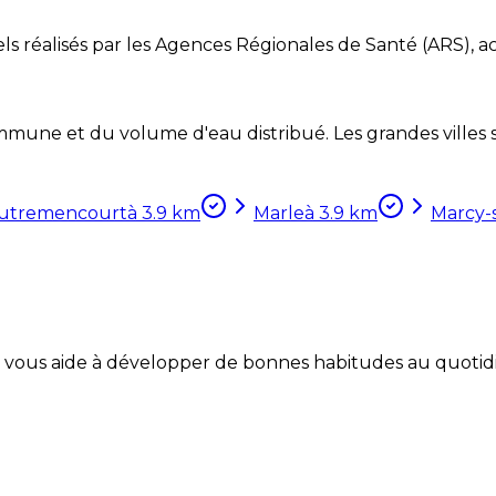
ls réalisés par les Agences Régionales de Santé (ARS), ac
mune et du volume d'eau distribué. Les grandes villes so
utremencourt
à
3.9
km
Marle
à
3.9
km
Marcy-
Coach vous aide à développer de bonnes habitudes au quotid