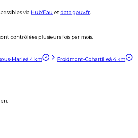
cessibles via
Hub'Eau
et
data.gouv.fr
.
nt contrôlées plusieurs fois par mois.
sous-Marle
à
4
km
Froidmont-Cohartille
à
4
km
ien.