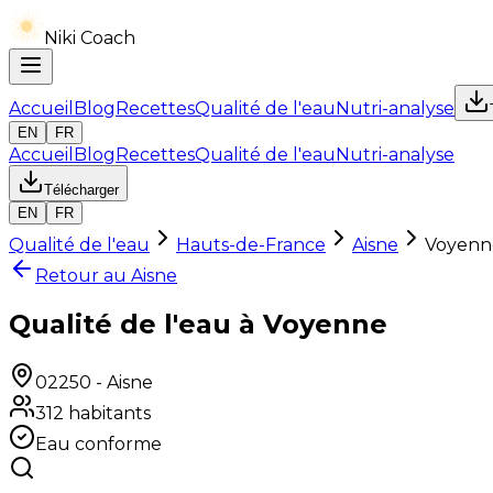
Niki Coach
Accueil
Blog
Recettes
Qualité de l'eau
Nutri-analyse
EN
FR
Accueil
Blog
Recettes
Qualité de l'eau
Nutri-analyse
Télécharger
EN
FR
Qualité de l'eau
Hauts-de-France
Aisne
Voyenn
Retour au
Aisne
Qualité de l'eau à Voyenne
02250
-
Aisne
312
habitants
Eau conforme