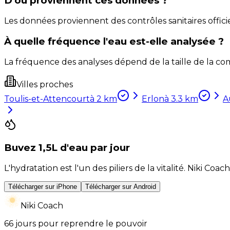
D'où proviennent ces données ?
Les données proviennent des contrôles sanitaires officie
À quelle fréquence l'eau est-elle analysée ?
La fréquence des analyses dépend de la taille de la com
Villes proches
Toulis-et-Attencourt
à
2
km
Erlon
à
3.3
km
A
Buvez 1,5L d'eau par jour
L'hydratation est l'un des piliers de la vitalité. Niki 
Télécharger sur iPhone
Télécharger sur Android
Niki Coach
66 jours pour reprendre le pouvoir