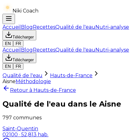
Niki Coach
Accueil
Blog
Recettes
Qualité de l'eau
Nutri-analyse
Télécharger
EN
FR
Accueil
Blog
Recettes
Qualité de l'eau
Nutri-analyse
Télécharger
EN
FR
Qualité de l'eau
Hauts-de-France
Aisne
Méthodologie
Retour à
Hauts-de-France
Qualité de l'eau dans le
Aisne
797
communes
Saint-Quentin
02100
· 52,813 hab.