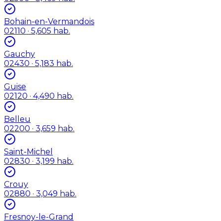
Bohain-en-Vermandois
02110
· 5,605 hab.
Gauchy
02430
· 5,183 hab.
Guise
02120
· 4,490 hab.
Belleu
02200
· 3,659 hab.
Saint-Michel
02830
· 3,199 hab.
Crouy
02880
· 3,049 hab.
Fresnoy-le-Grand