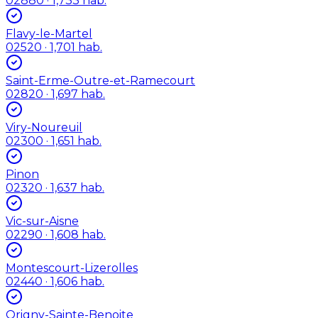
02880
· 1,733 hab.
Flavy-le-Martel
02520
· 1,701 hab.
Saint-Erme-Outre-et-Ramecourt
02820
· 1,697 hab.
Viry-Noureuil
02300
· 1,651 hab.
Pinon
02320
· 1,637 hab.
Vic-sur-Aisne
02290
· 1,608 hab.
Montescourt-Lizerolles
02440
· 1,606 hab.
Origny-Sainte-Benoite