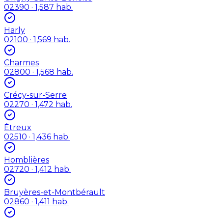
02390
· 1,587 hab.
Harly
02100
· 1,569 hab.
Charmes
02800
· 1,568 hab.
Crécy-sur-Serre
02270
· 1,472 hab.
Étreux
02510
· 1,436 hab.
Homblières
02720
· 1,412 hab.
Bruyères-et-Montbérault
02860
· 1,411 hab.