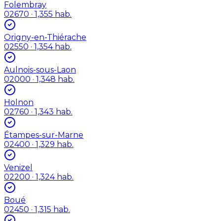
Folembray
02670
· 1,355 hab.
Origny-en-Thiérache
02550
· 1,354 hab.
Aulnois-sous-Laon
02000
· 1,348 hab.
Holnon
02760
· 1,343 hab.
Étampes-sur-Marne
02400
· 1,329 hab.
Venizel
02200
· 1,324 hab.
Boué
02450
· 1,315 hab.