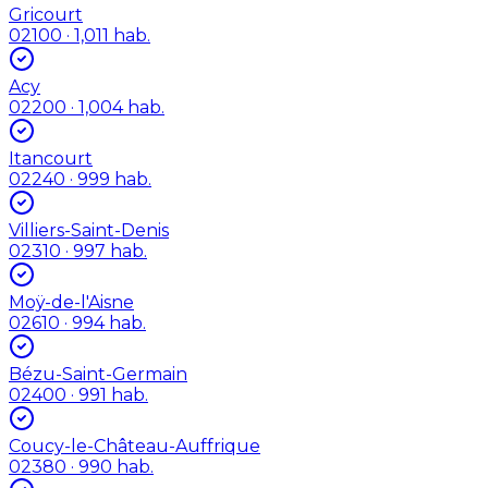
Gricourt
02100
· 1,011 hab.
Acy
02200
· 1,004 hab.
Itancourt
02240
· 999 hab.
Villiers-Saint-Denis
02310
· 997 hab.
Moÿ-de-l'Aisne
02610
· 994 hab.
Bézu-Saint-Germain
02400
· 991 hab.
Coucy-le-Château-Auffrique
02380
· 990 hab.