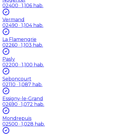
02400
· 1,106 hab.
Vermand
02490
· 1,104 hab.
La Flamengrie
02260
· 1,103 hab.
Pasly
02200
· 1,100 hab.
Seboncourt
02110
· 1,087 hab.
Essigny-le-Grand
02690
· 1,072 hab.
Mondrepuis
02500
· 1,028 hab.