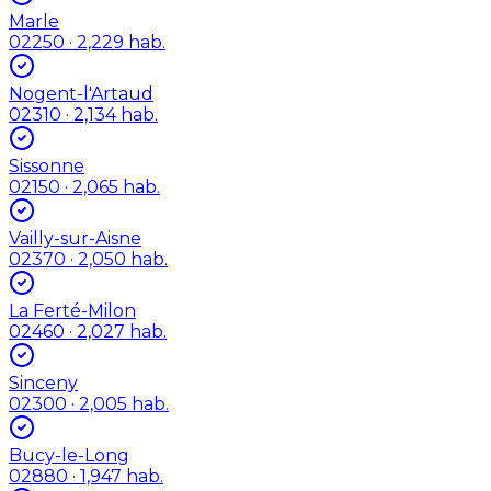
Marle
02250
· 2,229 hab.
Nogent-l'Artaud
02310
· 2,134 hab.
Sissonne
02150
· 2,065 hab.
Vailly-sur-Aisne
02370
· 2,050 hab.
La Ferté-Milon
02460
· 2,027 hab.
Sinceny
02300
· 2,005 hab.
Bucy-le-Long
02880
· 1,947 hab.