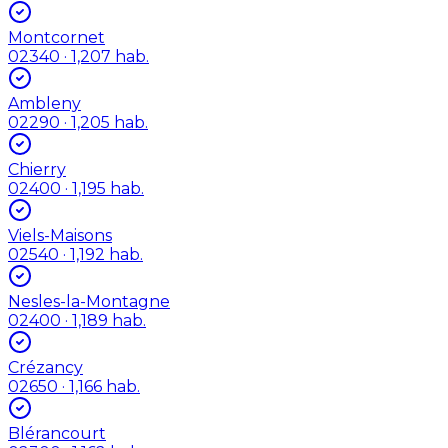
Montcornet
02340
· 1,207 hab.
Ambleny
02290
· 1,205 hab.
Chierry
02400
· 1,195 hab.
Viels-Maisons
02540
· 1,192 hab.
Nesles-la-Montagne
02400
· 1,189 hab.
Crézancy
02650
· 1,166 hab.
Blérancourt