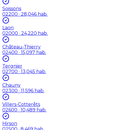
Soissons
02200
· 28,046 hab.
Laon
02000
· 24,220 hab.
Château-Thierry
02400
· 15,097 hab.
Tergnier
02700
· 13,045 hab.
Chauny
02300
· 11,596 hab.
Villers-Cotterêts
02600
· 10,489 hab.
Hirson
02500
· 8,469 hab.