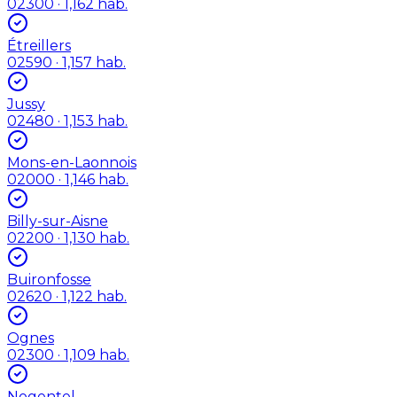
02300
· 1,162 hab.
Étreillers
02590
· 1,157 hab.
Jussy
02480
· 1,153 hab.
Mons-en-Laonnois
02000
· 1,146 hab.
Billy-sur-Aisne
02200
· 1,130 hab.
Buironfosse
02620
· 1,122 hab.
Ognes
02300
· 1,109 hab.
Nogentel