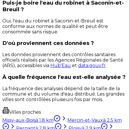
Puis-je boire l'eau du robinet à Saconin-et-
Breuil ?
Oui, l'eau du robinet à Saconin-et-Breuil est
conforme aux normes de qualité et peut être
consommée sans risque.
D'où proviennent ces données ?
Les données proviennent des contrôles sanitaires
officiels réalisés par les Agences Régionales de Santé
(ARS), accessibles via
Hub'Eau
et
data.gouv.fr
.
À quelle fréquence l'eau est-elle analysée ?
La fréquence des analyses dépend de la taille de la
commune et du volume d'eau distribué. Les grandes
villes sont contrôlées plusieurs fois par mois.
Villes proches
Missy-aux-Bois
à
1.8
km
Mercin-et-Vaux
à
2.5
km
Pernant
à
2.8
km
Ploisy
à
2.9
km