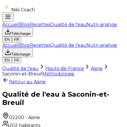
Niki Coach
Accueil
Blog
Recettes
Qualité de l'eau
Nutri-analyse
Télécharger
EN
FR
Accueil
Blog
Recettes
Qualité de l'eau
Nutri-analyse
Télécharger
EN
FR
Qualité de l'eau
Hauts-de-France
Aisne
Saconin-et-Breuil
Méthodologie
Retour au
Aisne
Qualité de l'eau à Saconin-et-
Breuil
02200
-
Aisne
202
habitants