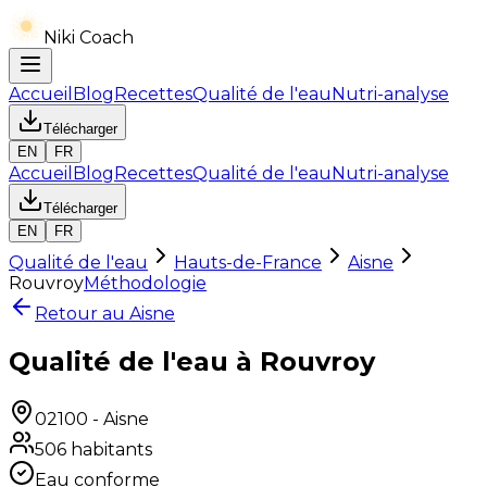
Niki Coach
Accueil
Blog
Recettes
Qualité de l'eau
Nutri-analyse
Télécharger
EN
FR
Accueil
Blog
Recettes
Qualité de l'eau
Nutri-analyse
Télécharger
EN
FR
Qualité de l'eau
Hauts-de-France
Aisne
Rouvroy
Méthodologie
Retour au
Aisne
Qualité de l'eau à Rouvroy
02100
-
Aisne
506
habitants
Eau conforme