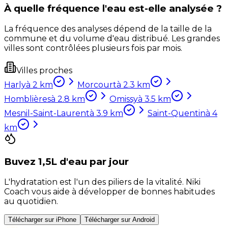
À quelle fréquence l'eau est-elle analysée ?
La fréquence des analyses dépend de la taille de la
commune et du volume d'eau distribué. Les grandes
villes sont contrôlées plusieurs fois par mois.
Villes proches
Harly
à
2
km
Morcourt
à
2.3
km
Homblières
à
2.8
km
Omissy
à
3.5
km
Mesnil-Saint-Laurent
à
3.9
km
Saint-Quentin
à
4
km
Buvez 1,5L d'eau par jour
L'hydratation est l'un des piliers de la vitalité. Niki
Coach vous aide à développer de bonnes habitudes
au quotidien.
Télécharger sur iPhone
Télécharger sur Android