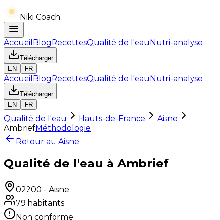
Niki Coach
Accueil
Blog
Recettes
Qualité de l'eau
Nutri-analyse
Télécharger
EN
FR
Accueil
Blog
Recettes
Qualité de l'eau
Nutri-analyse
Télécharger
EN
FR
Qualité de l'eau
Hauts-de-France
Aisne
Ambrief
Méthodologie
Retour au
Aisne
Qualité de l'eau à Ambrief
02200
-
Aisne
79
habitants
Non conforme