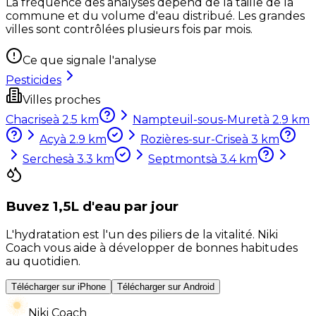
La fréquence des analyses dépend de la taille de la
commune et du volume d'eau distribué. Les grandes
villes sont contrôlées plusieurs fois par mois.
Ce que signale l'analyse
Pesticides
Villes proches
Chacrise
à
2.5
km
Nampteuil-sous-Muret
à
2.9
km
Acy
à
2.9
km
Rozières-sur-Crise
à
3
km
Serches
à
3.3
km
Septmonts
à
3.4
km
Buvez 1,5L d'eau par jour
L'hydratation est l'un des piliers de la vitalité. Niki
Coach vous aide à développer de bonnes habitudes
au quotidien.
Télécharger sur iPhone
Télécharger sur Android
Niki Coach