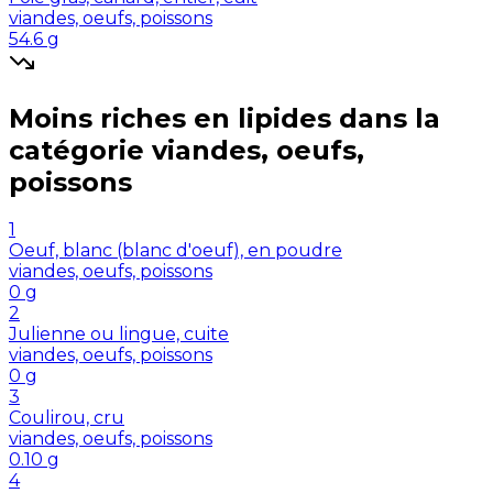
viandes, oeufs, poissons
54.6
g
Moins riches en
lipides
dans la
catégorie
viandes, oeufs,
poissons
1
Oeuf, blanc (blanc d'oeuf), en poudre
viandes, oeufs, poissons
0
g
2
Julienne ou lingue, cuite
viandes, oeufs, poissons
0
g
3
Coulirou, cru
viandes, oeufs, poissons
0.10
g
4