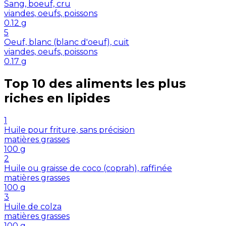
Sang, boeuf, cru
viandes, oeufs, poissons
0.12
g
5
Oeuf, blanc (blanc d'oeuf), cuit
viandes, oeufs, poissons
0.17
g
Top 10 des aliments les plus
riches en
lipides
1
Huile pour friture, sans précision
matières grasses
100
g
2
Huile ou graisse de coco (coprah), raffinée
matières grasses
100
g
3
Huile de colza
matières grasses
100
g