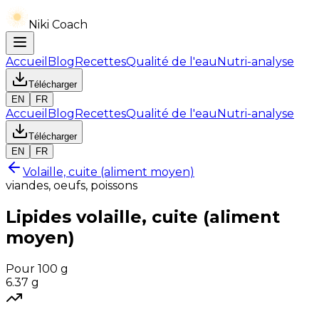
Niki Coach
Accueil
Blog
Recettes
Qualité de l'eau
Nutri-analyse
Télécharger
EN
FR
Accueil
Blog
Recettes
Qualité de l'eau
Nutri-analyse
Télécharger
EN
FR
Volaille, cuite (aliment moyen)
viandes, oeufs, poissons
Lipides
volaille, cuite (aliment
moyen)
Pour 100 g
6.37
g