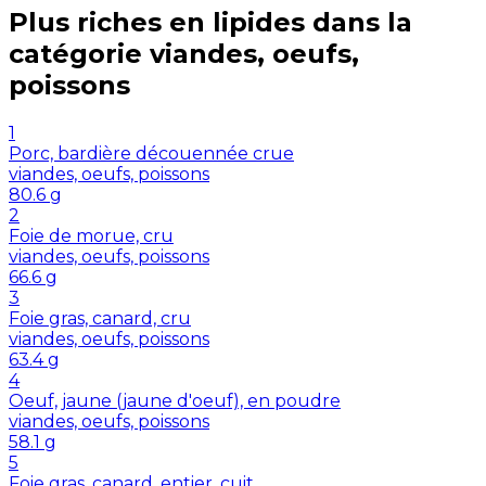
Plus riches en
lipides
dans la
catégorie
viandes, oeufs,
poissons
1
Porc, bardière découennée crue
viandes, oeufs, poissons
80.6
g
2
Foie de morue, cru
viandes, oeufs, poissons
66.6
g
3
Foie gras, canard, cru
viandes, oeufs, poissons
63.4
g
4
Oeuf, jaune (jaune d'oeuf), en poudre
viandes, oeufs, poissons
58.1
g
5
Foie gras, canard, entier, cuit