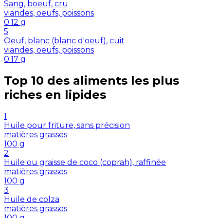
Sang, boeuf, cru
viandes, oeufs, poissons
0.12
g
5
Oeuf, blanc (blanc d'oeuf), cuit
viandes, oeufs, poissons
0.17
g
Top 10 des aliments les plus
riches en
lipides
1
Huile pour friture, sans précision
matières grasses
100
g
2
Huile ou graisse de coco (coprah), raffinée
matières grasses
100
g
3
Huile de colza
matières grasses
100
g