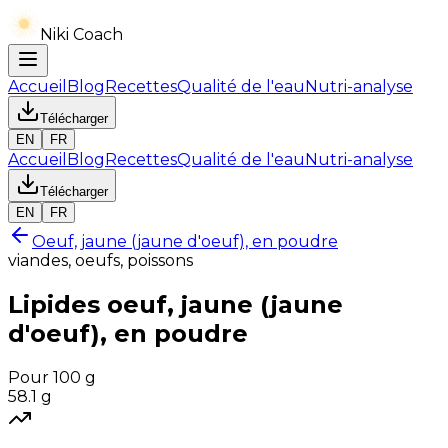
Niki Coach
Accueil
Blog
Recettes
Qualité de l'eau
Nutri-analyse
Télécharger
EN
FR
Accueil
Blog
Recettes
Qualité de l'eau
Nutri-analyse
Télécharger
EN
FR
Oeuf, jaune (jaune d'oeuf), en poudre
viandes, oeufs, poissons
Lipides
oeuf, jaune (jaune
d'oeuf), en poudre
Pour 100 g
58.1
g