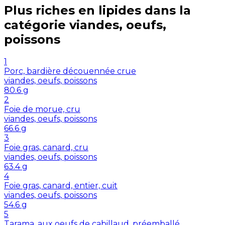
Plus riches en
lipides
dans la
catégorie
viandes, oeufs,
poissons
1
Porc, bardière découennée crue
viandes, oeufs, poissons
80.6
g
2
Foie de morue, cru
viandes, oeufs, poissons
66.6
g
3
Foie gras, canard, cru
viandes, oeufs, poissons
63.4
g
4
Foie gras, canard, entier, cuit
viandes, oeufs, poissons
54.6
g
5
Tarama, aux oeufs de cabillaud, préemballé