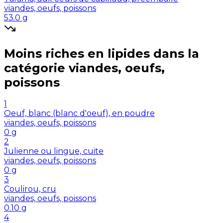
viandes, oeufs, poissons
53.0
g
Moins riches en
lipides
dans la
catégorie
viandes, oeufs,
poissons
1
Oeuf, blanc (blanc d'oeuf), en poudre
viandes, oeufs, poissons
0
g
2
Julienne ou lingue, cuite
viandes, oeufs, poissons
0
g
3
Coulirou, cru
viandes, oeufs, poissons
0.10
g
4