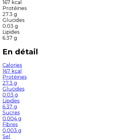
167
kcal
Protéines
27.3
g
Glucides
0.03
g
Lipides
6.37
g
En détail
Calories
167
kcal
Protéines
27.3
g
Glucides
0.03
g
Lipides
6.37
g
Sucres
0.004
g
Fibres
0.003
g
Sel