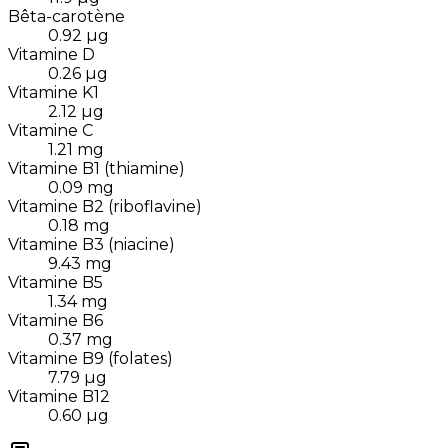
Bêta-carotène
0.92
µg
Vitamine D
0.26
µg
Vitamine K1
2.12
µg
Vitamine C
1.21
mg
Vitamine B1 (thiamine)
0.09
mg
Vitamine B2 (riboflavine)
0.18
mg
Vitamine B3 (niacine)
9.43
mg
Vitamine B5
1.34
mg
Vitamine B6
0.37
mg
Vitamine B9 (folates)
7.79
µg
Vitamine B12
0.60
µg