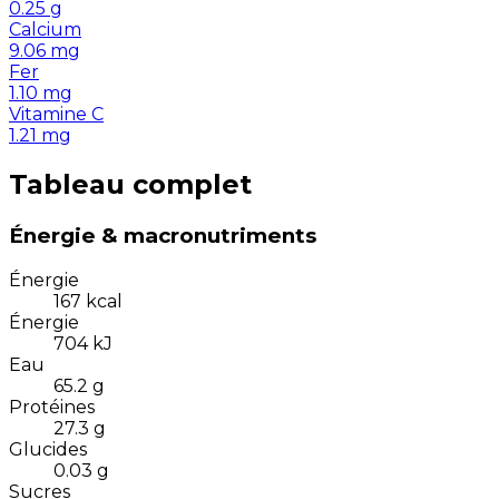
0.25
g
Calcium
9.06
mg
Fer
1.10
mg
Vitamine C
1.21
mg
Tableau complet
Énergie & macronutriments
Énergie
167
kcal
Énergie
704
kJ
Eau
65.2
g
Protéines
27.3
g
Glucides
0.03
g
Sucres