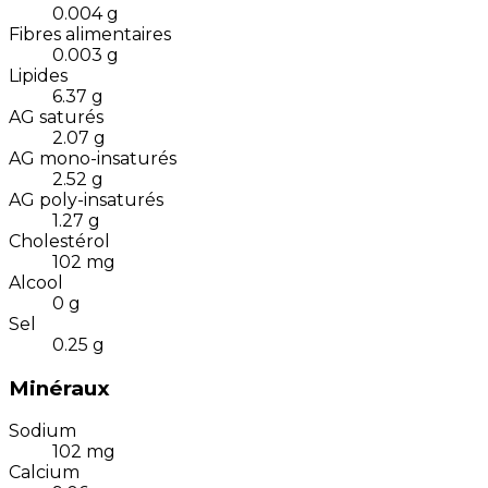
0.004
g
Fibres alimentaires
0.003
g
Lipides
6.37
g
AG saturés
2.07
g
AG mono-insaturés
2.52
g
AG poly-insaturés
1.27
g
Cholestérol
102
mg
Alcool
0
g
Sel
0.25
g
Minéraux
Sodium
102
mg
Calcium