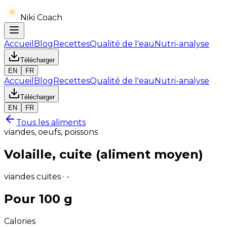
Niki Coach
Accueil
Blog
Recettes
Qualité de l'eau
Nutri-analyse
Télécharger
EN
FR
Accueil
Blog
Recettes
Qualité de l'eau
Nutri-analyse
Télécharger
EN
FR
Tous les aliments
viandes, oeufs, poissons
Volaille, cuite (aliment moyen)
viandes cuites · -
Pour 100 g
Calories