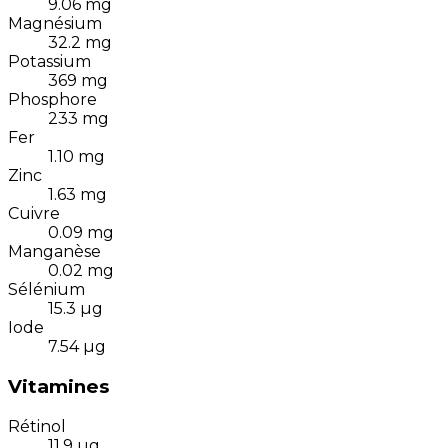
9.06
mg
Magnésium
32.2
mg
Potassium
369
mg
Phosphore
233
mg
Fer
1.10
mg
Zinc
1.63
mg
Cuivre
0.09
mg
Manganèse
0.02
mg
Sélénium
15.3
µg
Iode
7.54
µg
Vitamines
Rétinol
11.9
µg