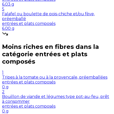
6.03
g
5
Falafel ou boulette de pois-chiche et/ou fève,
préemballé
entrées et plats composés
6.00
g
Moins riches en
fibres
dans la
catégorie
entrées et plats
composés
1
Tripes à la tomate ou à la provençale, préemballées
entrées et plats composés
0
g
2
Bouillon de viande et légumes type pot-au-feu, prêt
à consommer
entrées et plats composés
0
g