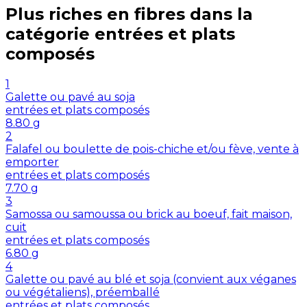
Plus riches en
fibres
dans la
catégorie
entrées et plats
composés
1
Galette ou pavé au soja
entrées et plats composés
8.80
g
2
Falafel ou boulette de pois-chiche et/ou fève, vente à
emporter
entrées et plats composés
7.70
g
3
Samossa ou samoussa ou brick au boeuf, fait maison,
cuit
entrées et plats composés
6.80
g
4
Galette ou pavé au blé et soja (convient aux véganes
ou végétaliens), préemballé
entrées et plats composés