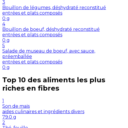
3
Bouillon de légumes, déshydraté reconstitué
entrées et plats composés
0
g
4
Bouillon de boeuf, déshydraté reconstitué
entrées et plats composés
0
g
5
Salade de museau de boeuf, avec sauce,
préemballée
entrées et plats composés
0
g
Top 10 des aliments les plus
riches en
fibres
1
Son de maïs
aides culinaires et ingrédients divers
79.0
g
2
Thé, feuille