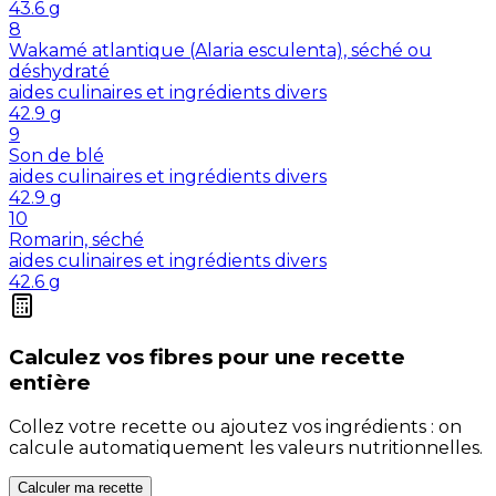
43.6
g
8
Wakamé atlantique (Alaria esculenta), séché ou
déshydraté
aides culinaires et ingrédients divers
42.9
g
9
Son de blé
aides culinaires et ingrédients divers
42.9
g
10
Romarin, séché
aides culinaires et ingrédients divers
42.6
g
Calculez vos
fibres
pour une recette
entière
Collez votre recette ou ajoutez vos ingrédients : on
calcule automatiquement les valeurs nutritionnelles.
Calculer ma recette