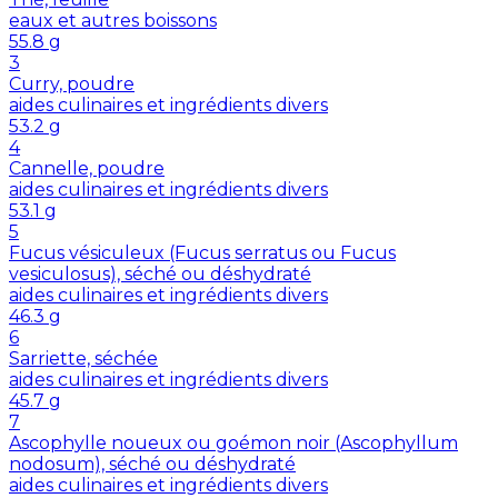
eaux et autres boissons
55.8
g
3
Curry, poudre
aides culinaires et ingrédients divers
53.2
g
4
Cannelle, poudre
aides culinaires et ingrédients divers
53.1
g
5
Fucus vésiculeux (Fucus serratus ou Fucus
vesiculosus), séché ou déshydraté
aides culinaires et ingrédients divers
46.3
g
6
Sarriette, séchée
aides culinaires et ingrédients divers
45.7
g
7
Ascophylle noueux ou goémon noir (Ascophyllum
nodosum), séché ou déshydraté
aides culinaires et ingrédients divers