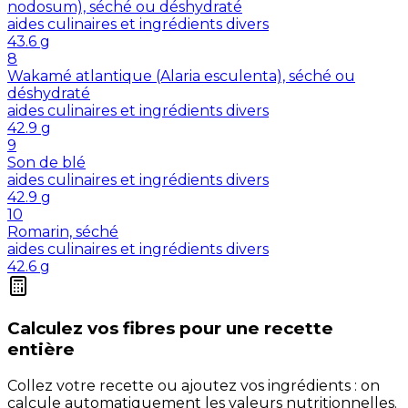
nodosum), séché ou déshydraté
aides culinaires et ingrédients divers
43.6
g
8
Wakamé atlantique (Alaria esculenta), séché ou
déshydraté
aides culinaires et ingrédients divers
42.9
g
9
Son de blé
aides culinaires et ingrédients divers
42.9
g
10
Romarin, séché
aides culinaires et ingrédients divers
42.6
g
Calculez vos
fibres
pour une recette
entière
Collez votre recette ou ajoutez vos ingrédients : on
calcule automatiquement les valeurs nutritionnelles.