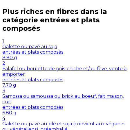
Plus riches en
fibres
dans la
catégorie
entrées et plats
composés
1
Galette ou pavé au soja
entrées et plats composés
8.80
g
2
Falafel ou boulette de pois-chiche et/ou fève, vente à
emporter
entrées et plats composés
7.70
g
3
Samossa ou samoussa ou brick au boeuf, fait maison,
cuit
entrées et plats composés
6.80
g
4
Galette ou pavé au blé et soja (convient aux véganes
ou végétaliens), préemballé