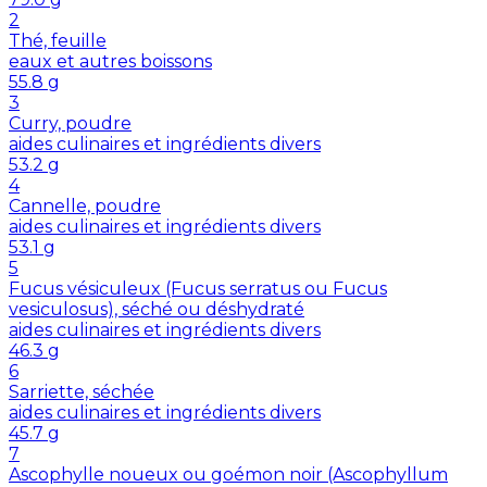
2
Thé, feuille
eaux et autres boissons
55.8
g
3
Curry, poudre
aides culinaires et ingrédients divers
53.2
g
4
Cannelle, poudre
aides culinaires et ingrédients divers
53.1
g
5
Fucus vésiculeux (Fucus serratus ou Fucus
vesiculosus), séché ou déshydraté
aides culinaires et ingrédients divers
46.3
g
6
Sarriette, séchée
aides culinaires et ingrédients divers
45.7
g
7
Ascophylle noueux ou goémon noir (Ascophyllum