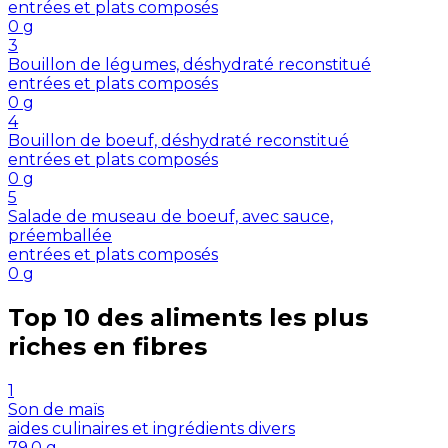
entrées et plats composés
0
g
3
Bouillon de légumes, déshydraté reconstitué
entrées et plats composés
0
g
4
Bouillon de boeuf, déshydraté reconstitué
entrées et plats composés
0
g
5
Salade de museau de boeuf, avec sauce,
préemballée
entrées et plats composés
0
g
Top 10 des aliments les plus
riches en
fibres
1
Son de maïs
aides culinaires et ingrédients divers
79.0
g