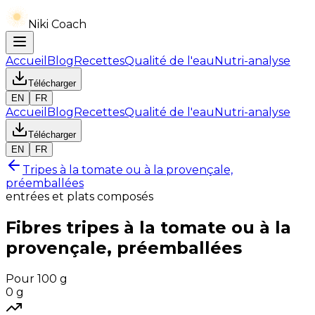
Niki Coach
Accueil
Blog
Recettes
Qualité de l'eau
Nutri-analyse
Télécharger
EN
FR
Accueil
Blog
Recettes
Qualité de l'eau
Nutri-analyse
Télécharger
EN
FR
Tripes à la tomate ou à la provençale,
préemballées
entrées et plats composés
Fibres
tripes à la tomate ou à la
provençale, préemballées
Pour 100 g
0
g