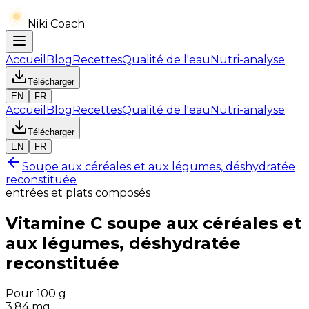
Niki Coach
Accueil
Blog
Recettes
Qualité de l'eau
Nutri-analyse
Télécharger
EN
FR
Accueil
Blog
Recettes
Qualité de l'eau
Nutri-analyse
Télécharger
EN
FR
Soupe aux céréales et aux légumes, déshydratée
reconstituée
entrées et plats composés
Vitamine C
soupe aux céréales et
aux légumes, déshydratée
reconstituée
Pour 100 g
3.84
mg