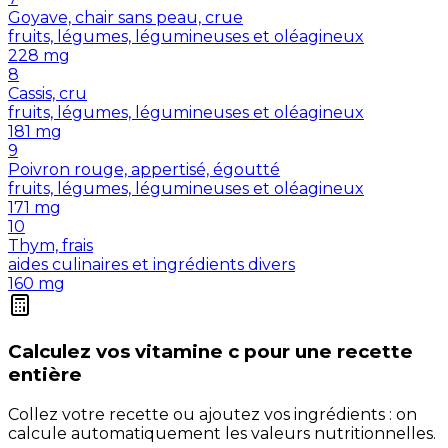
Goyave, chair sans peau, crue
fruits, légumes, légumineuses et oléagineux
228
mg
8
Cassis, cru
fruits, légumes, légumineuses et oléagineux
181
mg
9
Poivron rouge, appertisé, égoutté
fruits, légumes, légumineuses et oléagineux
171
mg
10
Thym, frais
aides culinaires et ingrédients divers
160
mg
Calculez vos
vitamine c
pour une recette
entière
Collez votre recette ou ajoutez vos ingrédients : on
calcule automatiquement les valeurs nutritionnelles.