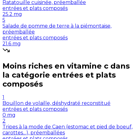
Ratatouille cuisinée, préemballée
entrées et plats composés
25.2
mg
5
Salade de pomme de terre à la piémontaise,
préemballée
entrées et plats composés
21.6
mg
Moins riches en
vitamine c
dans
la catégorie
entrées et plats
composés
1
Bouillon de volaille, déshydraté reconstitué
entrées et plats composés
0
mg
2
Tripes à la mode de Caen (estomac et pied de boeuf,
carottes…), préemballées
entrées et plats composés