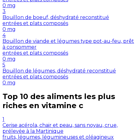
0
mg
3
Bouillon de boeuf, déshydraté reconstitué
entrées et plats composés
0
mg
4
Bouillon de viande et légumes type pot-au-feu, prêt
à consommer
entrées et plats composés
0
mg
5
Bouillon de légumes, déshydraté reconstitué
entrées et plats composés
0
mg
Top 10 des aliments les plus
riches en
vitamine c
1
Cerise acérola, chair et peau, sans noyau, crue,
prélevée à la Martinique
fruits, légumes, légumineuses et oléagineux