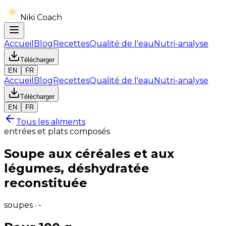
Niki Coach
Accueil
Blog
Recettes
Qualité de l'eau
Nutri-analyse
Télécharger
EN
FR
Accueil
Blog
Recettes
Qualité de l'eau
Nutri-analyse
Télécharger
EN
FR
Tous les aliments
entrées et plats composés
Soupe aux céréales et aux
légumes, déshydratée
reconstituée
soupes · -