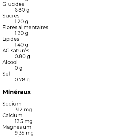
Glucides
6.80
g
Sucres
1.20
g
Fibres alimentaires
1.20
g
Lipides
1.40
g
AG saturés
0.80
g
Alcool
0
g
Sel
0.78
g
Minéraux
Sodium
312
mg
Calcium
12.5
mg
Magnésium
9.35
mg