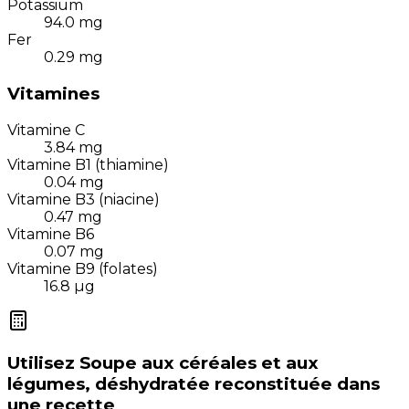
Potassium
94.0
mg
Fer
0.29
mg
Vitamines
Vitamine C
3.84
mg
Vitamine B1 (thiamine)
0.04
mg
Vitamine B3 (niacine)
0.47
mg
Vitamine B6
0.07
mg
Vitamine B9 (folates)
16.8
µg
Utilisez
Soupe aux céréales et aux
légumes, déshydratée reconstituée
dans
une recette