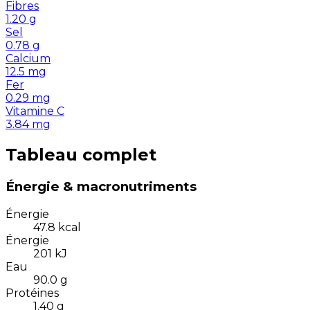
Fibres
1.20
g
Sel
0.78
g
Calcium
12.5
mg
Fer
0.29
mg
Vitamine C
3.84
mg
Tableau complet
Énergie & macronutriments
Énergie
47.8
kcal
Énergie
201
kJ
Eau
90.0
g
Protéines
1.40
g