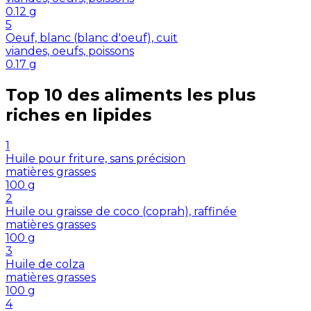
0.12
g
5
Oeuf, blanc (blanc d'oeuf), cuit
viandes, oeufs, poissons
0.17
g
Top 10 des aliments les plus
riches en
lipides
1
Huile pour friture, sans précision
matières grasses
100
g
2
Huile ou graisse de coco (coprah), raffinée
matières grasses
100
g
3
Huile de colza
matières grasses
100
g
4