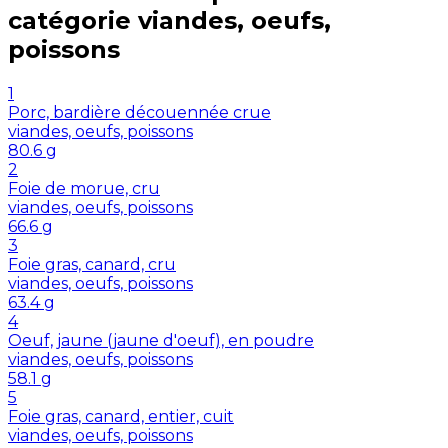
catégorie
viandes, oeufs,
poissons
1
Porc, bardière découennée crue
viandes, oeufs, poissons
80.6
g
2
Foie de morue, cru
viandes, oeufs, poissons
66.6
g
3
Foie gras, canard, cru
viandes, oeufs, poissons
63.4
g
4
Oeuf, jaune (jaune d'oeuf), en poudre
viandes, oeufs, poissons
58.1
g
5
Foie gras, canard, entier, cuit
viandes, oeufs, poissons