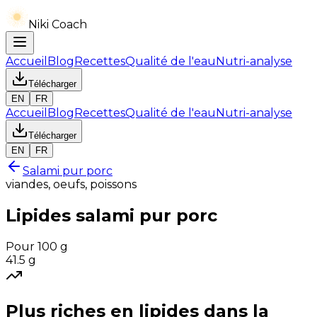
Niki Coach
Accueil
Blog
Recettes
Qualité de l'eau
Nutri-analyse
Télécharger
EN
FR
Accueil
Blog
Recettes
Qualité de l'eau
Nutri-analyse
Télécharger
EN
FR
Salami pur porc
viandes, oeufs, poissons
Lipides
salami pur porc
Pour 100 g
41.5
g
Plus riches en
lipides
dans la