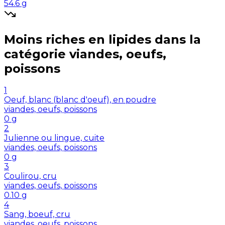
54.6
g
Moins riches en
lipides
dans la
catégorie
viandes, oeufs,
poissons
1
Oeuf, blanc (blanc d'oeuf), en poudre
viandes, oeufs, poissons
0
g
2
Julienne ou lingue, cuite
viandes, oeufs, poissons
0
g
3
Coulirou, cru
viandes, oeufs, poissons
0.10
g
4
Sang, boeuf, cru
viandes, oeufs, poissons