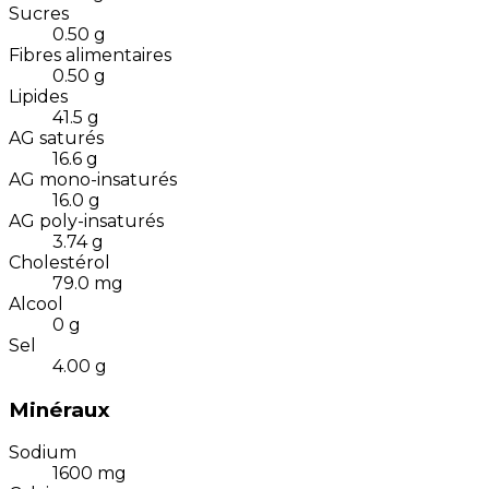
Sucres
0.50
g
Fibres alimentaires
0.50
g
Lipides
41.5
g
AG saturés
16.6
g
AG mono-insaturés
16.0
g
AG poly-insaturés
3.74
g
Cholestérol
79.0
mg
Alcool
0
g
Sel
4.00
g
Minéraux
Sodium
1600
mg