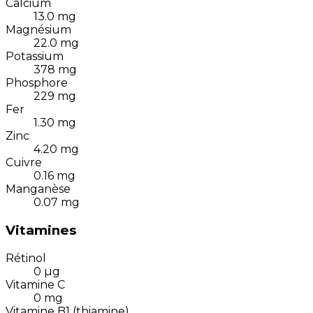
Calcium
13.0
mg
Magnésium
22.0
mg
Potassium
378
mg
Phosphore
229
mg
Fer
1.30
mg
Zinc
4.20
mg
Cuivre
0.16
mg
Manganèse
0.07
mg
Vitamines
Rétinol
0
µg
Vitamine C
0
mg
Vitamine B1 (thiamine)