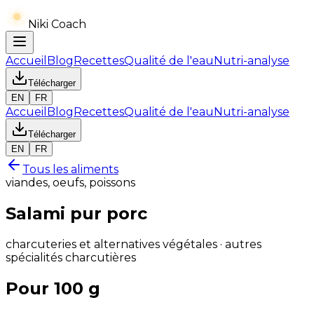
Niki Coach
Accueil
Blog
Recettes
Qualité de l'eau
Nutri-analyse
Télécharger
EN
FR
Accueil
Blog
Recettes
Qualité de l'eau
Nutri-analyse
Télécharger
EN
FR
Tous les aliments
viandes, oeufs, poissons
Salami pur porc
charcuteries et alternatives végétales · autres
spécialités charcutières
Pour 100 g