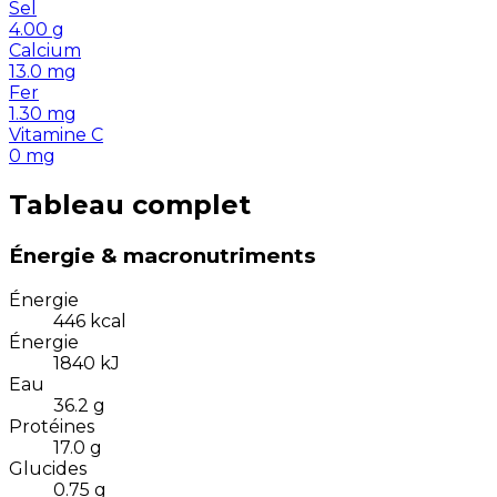
Sel
4.00
g
Calcium
13.0
mg
Fer
1.30
mg
Vitamine C
0
mg
Tableau complet
Énergie & macronutriments
Énergie
446
kcal
Énergie
1840
kJ
Eau
36.2
g
Protéines
17.0
g
Glucides
0.75
g