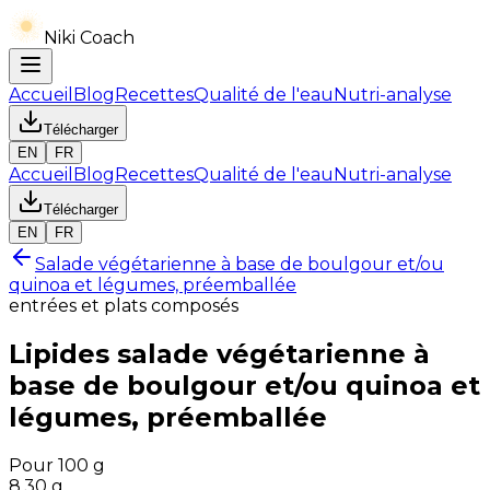
Niki Coach
Accueil
Blog
Recettes
Qualité de l'eau
Nutri-analyse
Télécharger
EN
FR
Accueil
Blog
Recettes
Qualité de l'eau
Nutri-analyse
Télécharger
EN
FR
Salade végétarienne à base de boulgour et/ou
quinoa et légumes, préemballée
entrées et plats composés
Lipides
salade végétarienne à
base de boulgour et/ou quinoa et
légumes, préemballée
Pour 100 g
8.30
g