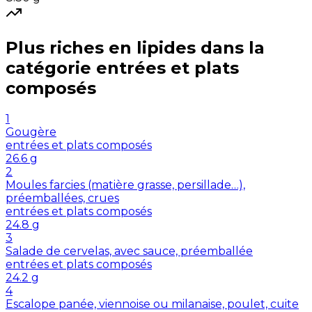
Plus riches en
lipides
dans la
catégorie
entrées et plats
composés
1
Gougère
entrées et plats composés
26.6
g
2
Moules farcies (matière grasse, persillade…),
préemballées, crues
entrées et plats composés
24.8
g
3
Salade de cervelas, avec sauce, préemballée
entrées et plats composés
24.2
g
4
Escalope panée, viennoise ou milanaise, poulet, cuite