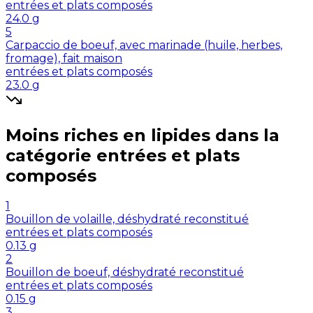
entrées et plats composés
24.0
g
5
Carpaccio de boeuf, avec marinade (huile, herbes,
fromage), fait maison
entrées et plats composés
23.0
g
Moins riches en
lipides
dans la
catégorie
entrées et plats
composés
1
Bouillon de volaille, déshydraté reconstitué
entrées et plats composés
0.13
g
2
Bouillon de boeuf, déshydraté reconstitué
entrées et plats composés
0.15
g
3