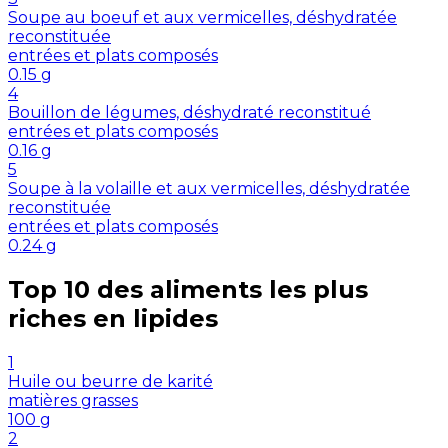
Soupe au boeuf et aux vermicelles, déshydratée
reconstituée
entrées et plats composés
0.15
g
4
Bouillon de légumes, déshydraté reconstitué
entrées et plats composés
0.16
g
5
Soupe à la volaille et aux vermicelles, déshydratée
reconstituée
entrées et plats composés
0.24
g
Top 10 des aliments les plus
riches en
lipides
1
Huile ou beurre de karité
matières grasses
100
g
2