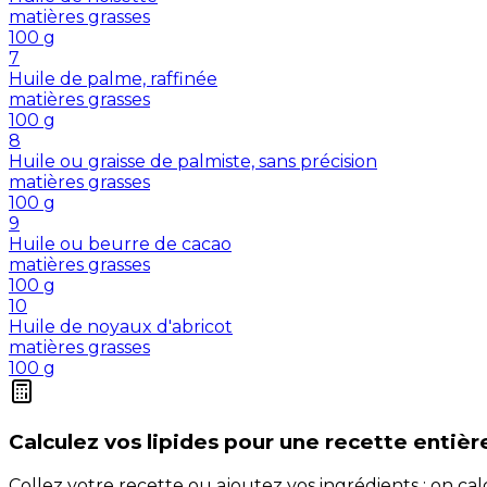
matières grasses
100
g
7
Huile de palme, raffinée
matières grasses
100
g
8
Huile ou graisse de palmiste, sans précision
matières grasses
100
g
9
Huile ou beurre de cacao
matières grasses
100
g
10
Huile de noyaux d'abricot
matières grasses
100
g
Calculez vos
lipides
pour une recette entièr
Collez votre recette ou ajoutez vos ingrédients : on c