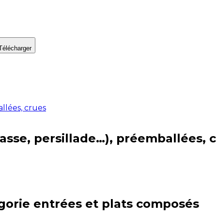
Télécharger
allées, crues
asse, persillade…), préemballées, 
gorie
entrées et plats composés