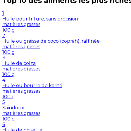
Top 10 des aliments les plus riche
1
Huile pour friture, sans précision
matières grasses
100
g
2
Huile ou graisse de coco (coprah), raffinée
matières grasses
100
g
3
Huile de colza
matières grasses
100
g
4
Huile ou beurre de karité
matières grasses
100
g
5
Saindoux
matières grasses
100
g
6
Huile de noisette