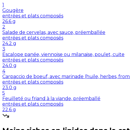
1
Gougère
entrées et plats composés
26.6
g
2
Salade de cervelas, avec sauce, préemballée
entrées et plats composés
24.2
g
3
Escalope panée, viennoise ou milanaise, poulet, cuite
entrées et plats composés
24.0
g
4
Carpaccio de boeuf, avec marinade (huile, herbes, froma
entrées et plats composés
23.0
g
5
Feuilleté ou friand à la viande, préemballé
entrées et plats composés
22.6
g