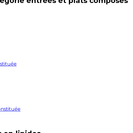
tégorie
entrées et plats composés
stituée
onstituée