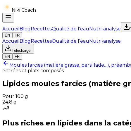
Niki Coach
Accueil
Blog
Recettes
Qualité de l'eau
Nutri-analyse
EN
FR
Accueil
Blog
Recettes
Qualité de l'eau
Nutri-analyse
Télécharger
EN
FR
Moules farcies (matière grasse, persillade…), préemb
entrées et plats composés
Lipides
moules farcies (matière gr
Pour 100 g
24.8
g
Plus riches en
lipides
dans la caté