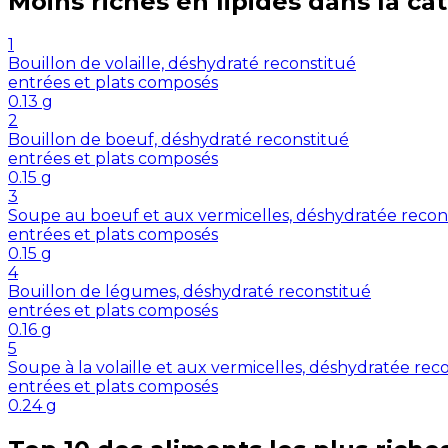
Moins riches en
lipides
dans la ca
1
Bouillon de volaille, déshydraté reconstitué
entrées et plats composés
0.13
g
2
Bouillon de boeuf, déshydraté reconstitué
entrées et plats composés
0.15
g
3
Soupe au boeuf et aux vermicelles, déshydratée recon
entrées et plats composés
0.15
g
4
Bouillon de légumes, déshydraté reconstitué
entrées et plats composés
0.16
g
5
Soupe à la volaille et aux vermicelles, déshydratée rec
entrées et plats composés
0.24
g