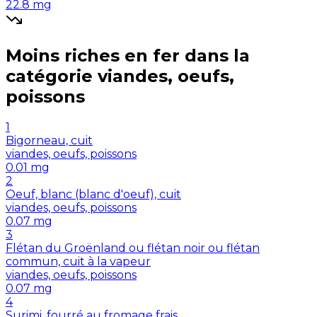
22.8
mg
Moins riches en
fer
dans la
catégorie
viandes, oeufs,
poissons
1
Bigorneau, cuit
viandes, oeufs, poissons
0.01
mg
2
Oeuf, blanc (blanc d'oeuf), cuit
viandes, oeufs, poissons
0.07
mg
3
Flétan du Groënland ou flétan noir ou flétan
commun, cuit à la vapeur
viandes, oeufs, poissons
0.07
mg
4
Surimi, fourré au fromage frais