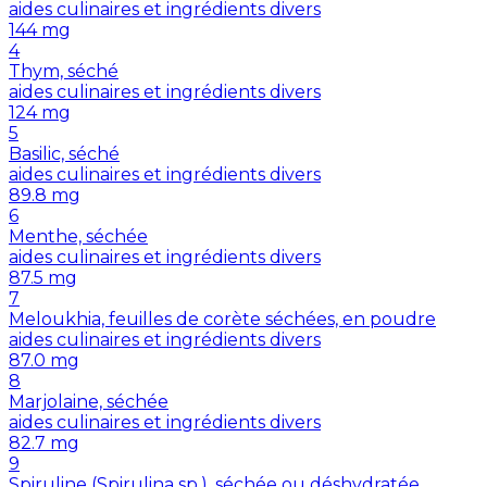
aides culinaires et ingrédients divers
144
mg
4
Thym, séché
aides culinaires et ingrédients divers
124
mg
5
Basilic, séché
aides culinaires et ingrédients divers
89.8
mg
6
Menthe, séchée
aides culinaires et ingrédients divers
87.5
mg
7
Meloukhia, feuilles de corète séchées, en poudre
aides culinaires et ingrédients divers
87.0
mg
8
Marjolaine, séchée
aides culinaires et ingrédients divers
82.7
mg
9
Spiruline (Spirulina sp.), séchée ou déshydratée