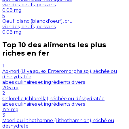
viandes, oeufs, poissons
0.08
mg
5
Oeuf, blanc (blanc d'oeuf), cru
viandes, oeufs, poissons
0.08
mg
Top 10 des aliments les plus
riches en
fer
1
Ao-nori (Ulva sp., ex Enteromorpha sp.), séchée ou
déshydratée
aides culinaires et ingrédients divers
205
mg
2
Chlorelle (chlorella), séchée ou déshydratée
aides culinaires et ingrédients divers
177
mg
3
Maërl ou lithothamne (Lithothamnion), séché ou
déshydraté