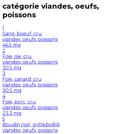
catégorie
viandes, oeufs,
poissons
1
Sang, boeuf, cru
viandes, oeufs, poissons
46.5
mg
2
Foie, oie, cru
viandes, oeufs, poissons
30.5
mg
3
Foie, canard, cru
viandes, oeufs, poissons
30.5
mg
4
Foie, porc, cru
viandes, oeufs, poissons
23.3
mg
5
Boudin noir, grillé/poêlé
viandes, oeufs, poissons