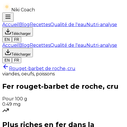
Niki Coach
Accueil
Blog
Recettes
Qualité de l'eau
Nutri-analyse
Télécharger
EN
FR
Accueil
Blog
Recettes
Qualité de l'eau
Nutri-analyse
Télécharger
EN
FR
Rouget-barbet de roche, cru
viandes, oeufs, poissons
Fer
rouget-barbet de roche, cru
Pour 100 g
0.49
mg
Plus riches en
fer
dans la