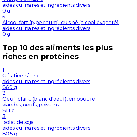
aides culinaires et ingrédients divers
0
g
5
Alcool fort (type rhum), cuisiné (alcool évaporé)
aides culinaires et ingrédients divers
0
g
Top 10 des aliments les plus
riches en
protéines
1
Gélatine, sèche
aides culinaires et ingrédients divers
86.9
g
2
Oeuf, blanc (blanc d'oeuf), en poudre
viandes, oeufs, poissons
81.1
g
3
Isolat de soja
aides culinaires et ingrédients divers
80.5
g