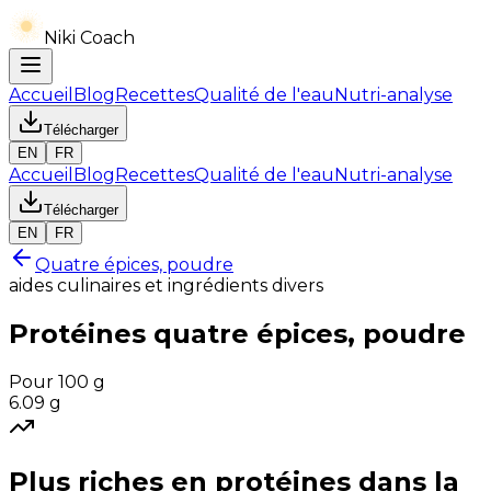
Niki Coach
Accueil
Blog
Recettes
Qualité de l'eau
Nutri-analyse
Télécharger
EN
FR
Accueil
Blog
Recettes
Qualité de l'eau
Nutri-analyse
Télécharger
EN
FR
Quatre épices, poudre
aides culinaires et ingrédients divers
Protéines
quatre épices, poudre
Pour 100 g
6.09
g
Plus riches en
protéines
dans la