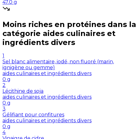
47.0
g
Moins riches en
protéines
dans la
catégorie
aides culinaires et
ingrédients divers
1
Sel blanc alimentaire, iodé, non fluoré (marin,
ignigène ou gemme)
aides culinaires et ingrédients divers
0
g
2
Lécithine de soja
aides culinaires et ingrédients divers
0
g
3
Gélifiant pour confitures
aides culinaires et ingrédients divers
0
g
4
Vinaigre de cidre