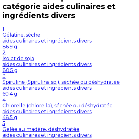
catégorie
aides culinaires et
ingrédients divers
1
Gélatine, sèche
aides culinaires et ingrédients divers
86.9
g
2
Isolat de soja
aides culinaires et ingrédients divers
80.5
g
3
Spiruline (Spirulina sp.), séchée ou déshydratée
aides culinaires et ingrédients divers
60.4
g
4
Chlorelle (chlorella), séchée ou déshydratée
aides culinaires et ingrédients divers
48.5
g
5
Gelée au madère, déshydratée
aides culinaires et ingrédients divers