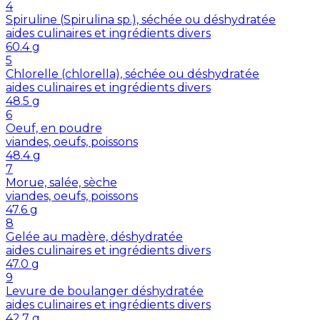
4
Spiruline (Spirulina sp.), séchée ou déshydratée
aides culinaires et ingrédients divers
60.4
g
5
Chlorelle (chlorella), séchée ou déshydratée
aides culinaires et ingrédients divers
48.5
g
6
Oeuf, en poudre
viandes, oeufs, poissons
48.4
g
7
Morue, salée, sèche
viandes, oeufs, poissons
47.6
g
8
Gelée au madère, déshydratée
aides culinaires et ingrédients divers
47.0
g
9
Levure de boulanger déshydratée
aides culinaires et ingrédients divers
42.7
g