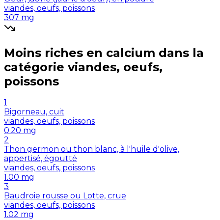
viandes, oeufs, poissons
307
mg
Moins riches en
calcium
dans la
catégorie
viandes, oeufs,
poissons
1
Bigorneau, cuit
viandes, oeufs, poissons
0.20
mg
2
Thon germon ou thon blanc, à l'huile d'olive,
appertisé, égoutté
viandes, oeufs, poissons
1.00
mg
3
Baudroie rousse ou Lotte, crue
viandes, oeufs, poissons
1.02
mg