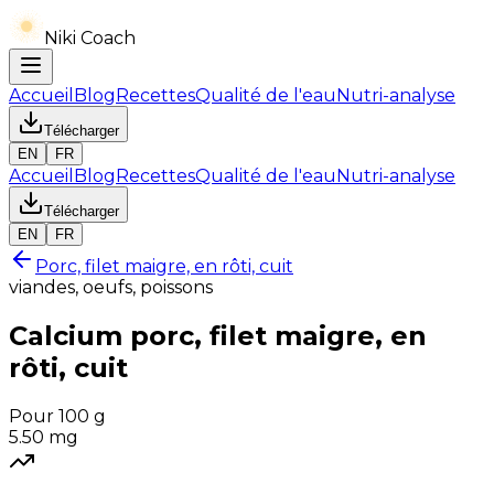
Niki Coach
Accueil
Blog
Recettes
Qualité de l'eau
Nutri-analyse
Télécharger
EN
FR
Accueil
Blog
Recettes
Qualité de l'eau
Nutri-analyse
Télécharger
EN
FR
Porc, filet maigre, en rôti, cuit
viandes, oeufs, poissons
Calcium
porc, filet maigre, en
rôti, cuit
Pour 100 g
5.50
mg