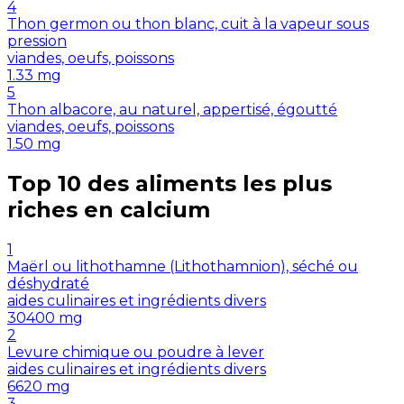
4
Thon germon ou thon blanc, cuit à la vapeur sous
pression
viandes, oeufs, poissons
1.33
mg
5
Thon albacore, au naturel, appertisé, égoutté
viandes, oeufs, poissons
1.50
mg
Top 10 des aliments les plus
riches en
calcium
1
Maërl ou lithothamne (Lithothamnion), séché ou
déshydraté
aides culinaires et ingrédients divers
30400
mg
2
Levure chimique ou poudre à lever
aides culinaires et ingrédients divers
6620
mg
3