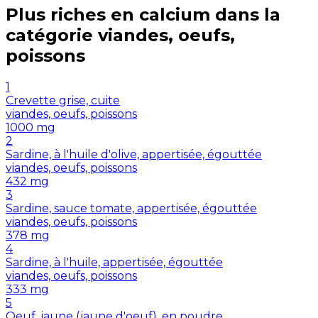
Plus riches en
calcium
dans la
catégorie
viandes, oeufs,
poissons
1
Crevette grise, cuite
viandes, oeufs, poissons
1000
mg
2
Sardine, à l'huile d'olive, appertisée, égouttée
viandes, oeufs, poissons
432
mg
3
Sardine, sauce tomate, appertisée, égouttée
viandes, oeufs, poissons
378
mg
4
Sardine, à l'huile, appertisée, égouttée
viandes, oeufs, poissons
333
mg
5
Oeuf, jaune (jaune d'oeuf), en poudre